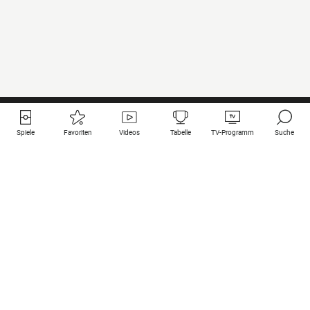
Spiele
Favoriten
Videos
Tabelle
TV-Programm
Suche
Nützliche Links
Klubs auf une
Alle Spiele
PSG
Live-Spiele
Bayern Munich
vergangene Resultate
Real Madrid
Kommende Spiele
Inter
Spiel im Stream
Juventus
Kontakt
Manchester City
Rechtliche Hinweise
Manchester United
Liverpool