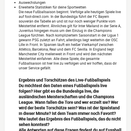
Auswechslungen
Erweiterte Statistiken für deine Sportwetten
Die neue Fußballsaison beginnt. Verfolge alle heutigen Spiele live
auf foot-direct.com. In der Bundesliga führt der FC Bayern
souverän die Tabelle an und ist nur noch weniger Punkte vom
Meistertitel entfernt. Ähnliches gilt für Inter Mailand in der Serie A,
Juventus hingegen muss um den Einzug in die Champions
League fürchten. Nach kompliziertem Saisonstart in der Ligue 1
gewann PSG zuletzt an Fahrt, allerdings liegt weiterhin der OSC
Lille in Front. In Spanien läuft ein heißer Vierkampf zwischen
Atlético, Barcelona, Real und dem FC Sevilla. In England liegt
Manchester City meilenweit in Front und wird den nächsten
Meistertitel einfahren. Alle diese Spiele, die gesamte
Fußballsaison ist hier live zu verfolgen und wir hoffen, dass dir
unser Service gefällt.
Ergebnis und Torschützen des Live-Fußballspiels
Du möchtest den Daten eines Fußballspiels live
folgen? Hier gibt es die Bundesliga live, die
ausländischen Meisterschaften und die Champions
League. Wann fallen die Tore und wer erzielt sie? Wer
wird der beste Torschütze sein? Was ist der Spielstand
in dieser Minute? Ist dein Team immer noch Favorit?
Wie lautet das Ergebnis des Fußballspiels, das du nicht
sehen konntest?
Alle Antworten auf diese Fragen findest du auf Fussball