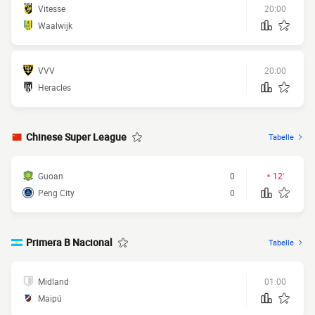
Vitesse
20:00
Waalwijk
VVV
20:00
Heracles
Chinese Super League
Tabelle
Guoan
0
12
'
Peng City
0
Primera B Nacional
Tabelle
Midland
01:00
Maipú