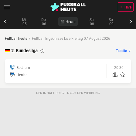
1 live
Mi.
Do.
Sa.
So.
Heute
05
06
08
09
Fußball heute
Fußball Ergebnisse Live Freitag 07 August 2026
2. Bundesliga
Tabelle
Bochum
20:30
Hertha
DER INHALT FOLGT NACH DER WERBUNG