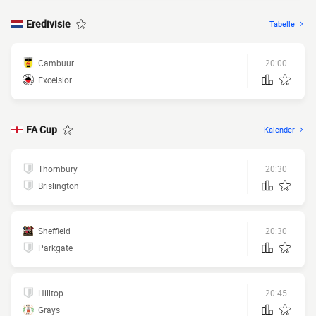
Eredivisie
Tabelle
Cambuur
20:00
Excelsior
FA Cup
Kalender
Thornbury
20:30
Brislington
Sheffield
20:30
Parkgate
Hilltop
20:45
Grays