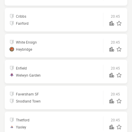
Cribbs
20:45
Fairford
White Ensign
20:45
Heybridge
Enfield
20:45
Welwyn Garden
Faversham SF
20:45
Snodland Town
Thetford
20:45
Yaxley