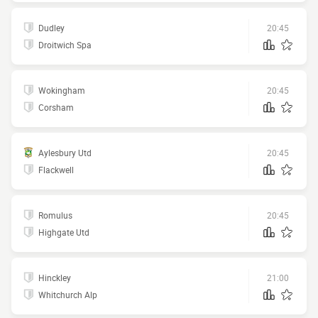
Dudley
20:45
Droitwich Spa
Wokingham
20:45
Corsham
Aylesbury Utd
20:45
Flackwell
Romulus
20:45
Highgate Utd
Hinckley
21:00
Whitchurch Alp