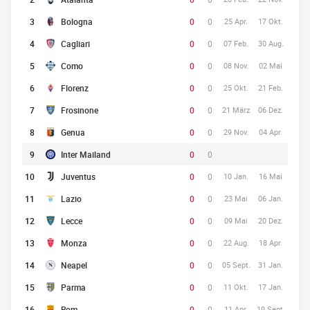
3
Bologna
0
0
25 Apr.
17 Okt.
4
Cagliari
0
0
07 Feb.
30 Aug.
5
Como
0
0
08 Nov.
02 Mai
6
Florenz
0
0
25 Okt.
21 Feb.
7
Frosinone
0
0
21 März
06 Dez.
8
Genua
0
0
29 Nov.
04 Apr.
9
Inter Mailand
0
0
10
Juventus
0
0
10 Jan.
16 Mai
11
Lazio
0
0
23 Mai
06 Jan.
12
Lecce
0
0
09 Mai
20 Dez.
13
Monza
0
0
22 Aug.
18 Apr.
14
Neapel
0
0
05 Sept.
31 Jan.
15
Parma
0
0
11 Okt.
17 Jan.
16
Rom
0
0
11 Apr.
19 Sept.