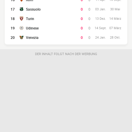
17
Sassuolo
0
0
03 Jan.
30 Mai
18
Turin
0
0
13 Dez.
14 März
19
Udinese
0
0
14 Sept.
07 März
20
Venezia
0
0
24 Jan.
28 Okt.
DER INHALT FOLGT NACH DER WERBUNG