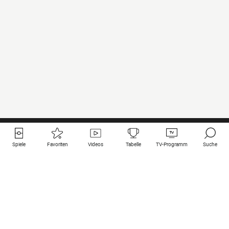
Spiele
Favoriten
Videos
Tabelle
TV-Programm
Suche
Nützliche Links
Klubs auf une
Alle Spiele
PSG
Live-Spiele
Bayern Munich
vergangene Resultate
Real Madrid
Kommende Spiele
Inter
Spiel im Stream
Juventus