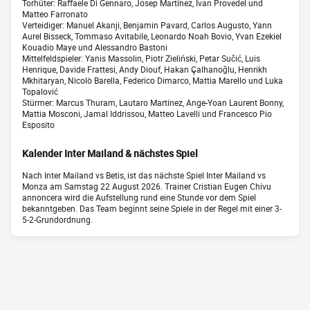
Torhüter: Raffaele Di Gennaro, Josep Martínez, Ivan Provedel und
Matteo Farronato
Verteidiger: Manuel Akanji, Benjamin Pavard, Carlos Augusto, Yann
Aurel Bisseck, Tommaso Avitabile, Leonardo Noah Bovio, Yvan Ezekiel
Kouadio Maye und Alessandro Bastoni
Mittelfeldspieler: Yanis Massolin, Piotr Zieliński, Petar Sučić, Luis
Henrique, Davide Frattesi, Andy Diouf, Hakan Çalhanoğlu, Henrikh
Mkhitaryan, Nicolò Barella, Federico Dimarco, Mattia Marello und Luka
Topalović
Stürmer: Marcus Thuram, Lautaro Martínez, Ange-Yoan Laurent Bonny,
Mattia Mosconi, Jamal Iddrissou, Matteo Lavelli und Francesco Pio
Esposito
Kalender Inter Mailand & nächstes Spiel
Nach Inter Mailand vs Betis, ist das nächste Spiel Inter Mailand vs
Monza am Samstag 22 August 2026. Trainer Cristian Eugen Chivu
annoncera wird die Aufstellung rund eine Stunde vor dem Spiel
bekanntgeben. Das Team beginnt seine Spiele in der Regel mit einer 3-
5-2-Grundordnung.