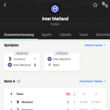
Inter Mailand
Italien
Zusammenfassung
Spiele
Tabelle
Team
Statistik
Spielplan
Weitere Spiele
08/08/26
15/08/26
Juventus
1
Inter Mailand
Inter Mailand
2
Betis
Serie A
Detaillierte Tabelle
#
Team
Pkt
G
H
A
1
Mailand
0
0
14 Feb.
01 Nov.
2
Atalanta
0
0
28 Feb.
22 Nov.