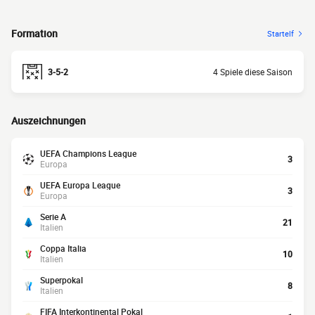
Formation
Startelf
3-5-2
4 Spiele diese Saison
Auszeichnungen
UEFA Champions League
3
Europa
UEFA Europa League
3
Europa
Serie A
21
Italien
Coppa Italia
10
Italien
Superpokal
8
Italien
FIFA Interkontinental Pokal