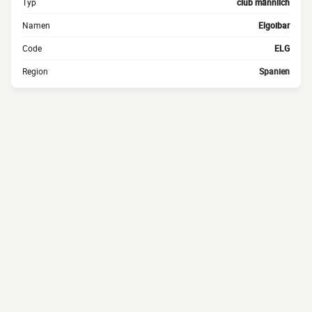
Typ
club männlich
Namen
Elgoibar
Code
ELG
Region
Spanien