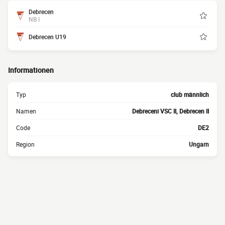
Debrecen
NB I
Debrecen U19
Informationen
Typ
club männlich
Namen
Debreceni VSC II, Debrecen II
Code
DE2
Region
Ungarn