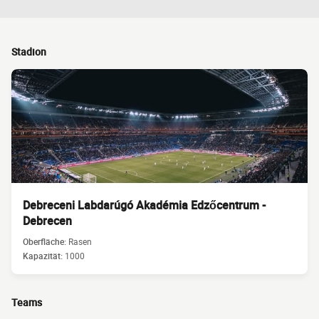
Stadion
Debreceni Labdarúgó Akadémia Edzőcentrum -
Debrecen
Oberfläche:
Rasen
Kapazität:
1000
Teams