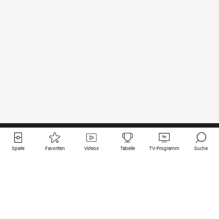
Spiele
Favoriten
Videos
Tabelle
TV-Programm
Suche
Nützliche Links
Klubs auf une
Alle Spiele
PSG
Live-Spiele
Bayern Munich
vergangene Resultate
Real Madrid
Kommende Spiele
Inter