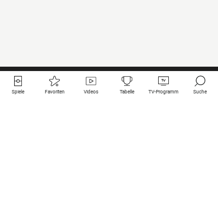
Spiele
Favoriten
Videos
Tabelle
TV-Programm
Suche
Nützliche Links
Klubs auf une
Alle Spiele
PSG
Live-Spiele
Bayern Munich
vergangene Resultate
Real Madrid
Kommende Spiele
Inter
Spiel im Stream
Juventus
Kontakt
Manchester City
Rechtliche Hinweise
Manchester United
Liverpool