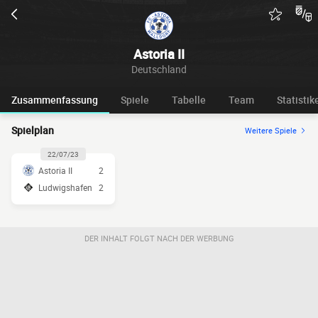
Astoria II
Deutschland
Zusammenfassung
Spiele
Tabelle
Team
Statistik
Spielplan
Weitere Spiele
22/07/23
Astoria II
2
Ludwigshafen
2
DER INHALT FOLGT NACH DER WERBUNG