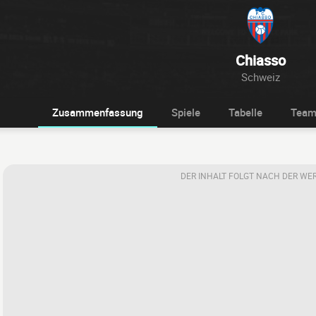
Chiasso
Schweiz
Zusammenfassung
Spiele
Tabelle
Tea
DER INHALT FOLGT NACH DER WE