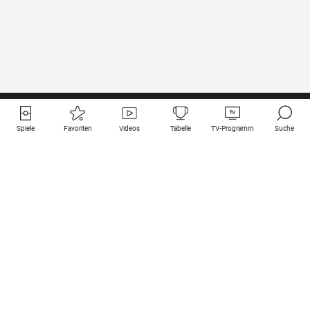
Spiele
Favoriten
Videos
Tabelle
TV-Programm
Suche
Nützliche Links
Klubs auf une
Alle Spiele
PSG
Live-Spiele
Bayern Munich
vergangene Resultate
Real Madrid
Kommende Spiele
Inter
Spiel im Stream
Juventus
Kontakt
Manchester City
Rechtliche Hinweise
Manchester United
Liverpool