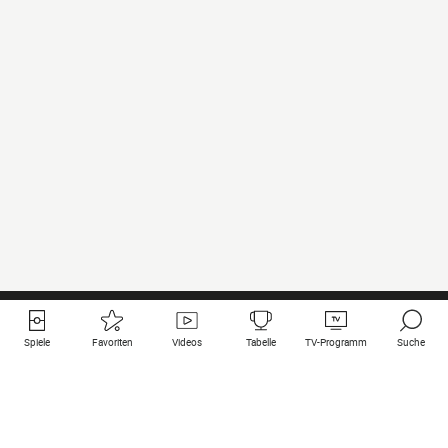
Spiele
Favoriten
Videos
Tabelle
TV-Programm
Suche
Nützliche Links
Klubs auf une
Alle Spiele
PSG
Live-Spiele
Bayern Munich