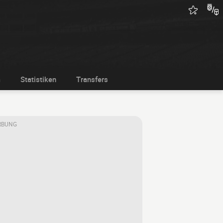
m
Statistiken
Transfers
RBUNG