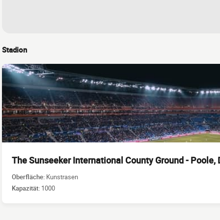
Stadion
The Sunseeker International County Ground - Poole, 
Oberfläche:
Kunstrasen
Kapazität:
1000