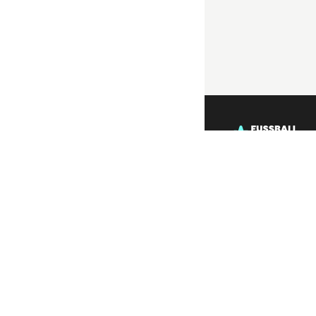
Nützliche Links
Alle Spiele
Live-Spiele
vergangene Resultat
Kommende Spiele
Spiel im Stream
Kontakt
Rechtliche Hinweise