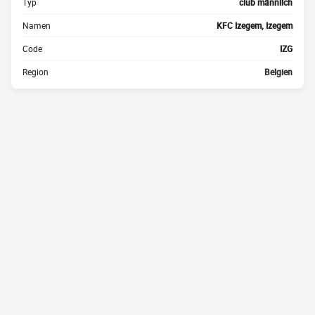
Typ
club männlich
Namen
KFC Izegem, Izegem
Code
IZG
Region
Belgien