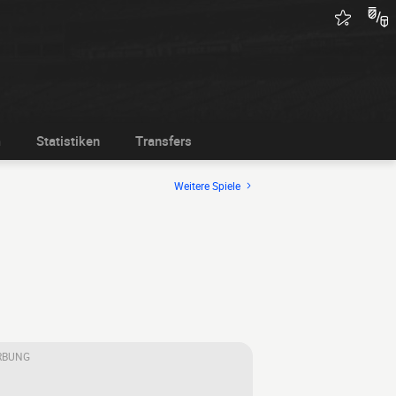
m
Statistiken
Transfers
Weitere Spiele
RBUNG