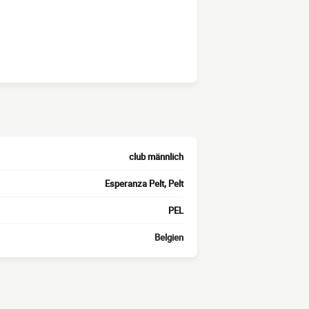
club männlich
Esperanza Pelt, Pelt
PEL
Belgien