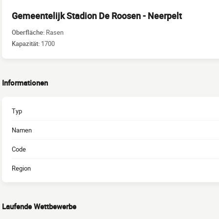
Gemeentelijk Stadion De Roosen - Neerpelt
Oberfläche:
Rasen
Kapazität:
1700
Informationen
Typ
Namen
Code
Region
Laufende Wettbewerbe