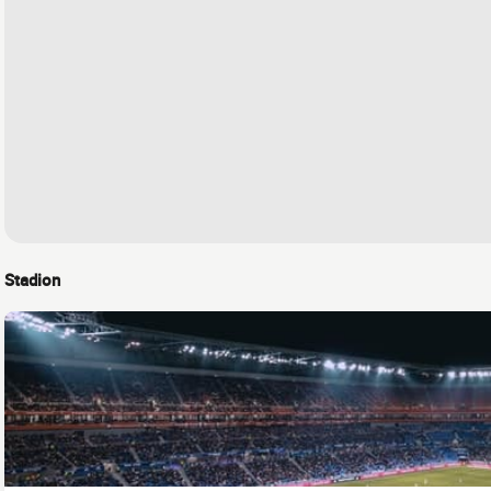
Stadion