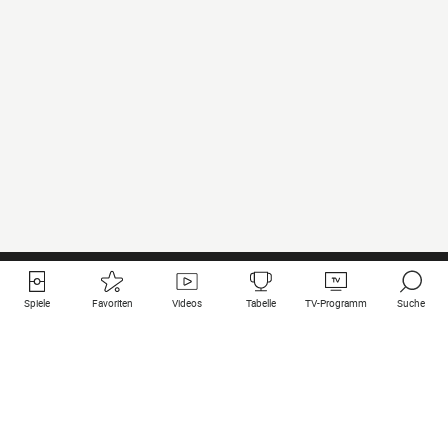
Spiele
Favoriten
Videos
Tabelle
TV-Programm
Suche
Nützliche Links
Klubs auf une
Alle Spiele
PSG
Live-Spiele
Bayern Munich
vergangene Resultate
Real Madrid
Kommende Spiele
Inter