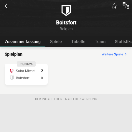
Boitsfort
Belgien
Zusammenfassung
Spiele
Tabelle
Team
Statistik
Spielplan
Weitere Spiele
02/08/26
Saint-Michel
2
Boitsfort
0
DER INHALT FOLGT NACH DER WERBUNG