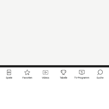
Spiele
Favoriten
Videos
Tabelle
TV-Programm
Suche
Nützliche Links
Klubs auf une
Alle Spiele
PSG
Live-Spiele
Bayern Munich
vergangene Resultate
Real Madrid