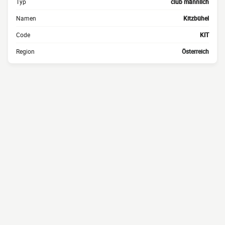
Typ
club männlich
Namen
Kitzbühel
Code
KIT
Region
Österreich