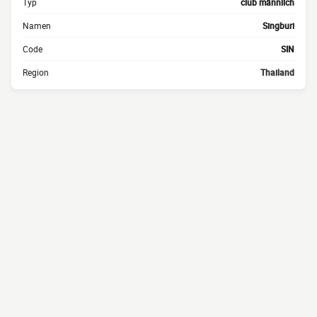
Typ
club männlich
Namen
Singburi
Code
SIN
Region
Thailand