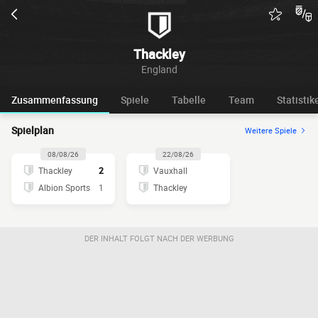
Thackley
England
Zusammenfassung
Spiele
Tabelle
Team
Statistik
Spielplan
Weitere Spiele
08/08/26
22/08/26
Thackley
2
Vauxhall
Albion Sports
1
Thackley
DER INHALT FOLGT NACH DER WERBUNG