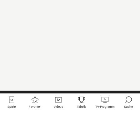
Spiele
Favoriten
Videos
Tabelle
TV-Programm
Suche
Nützliche Links
Klubs auf une
Alle Spiele
PSG
Live-Spiele
Bayern Munich