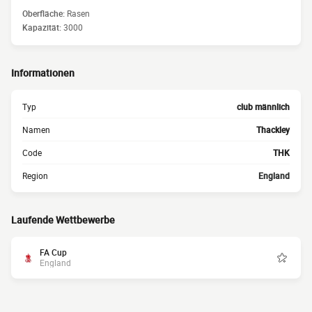
Oberfläche:
Rasen
Kapazität:
3000
Informationen
Typ
club männlich
Namen
Thackley
Code
THK
Region
England
Laufende Wettbewerbe
FA Cup
England