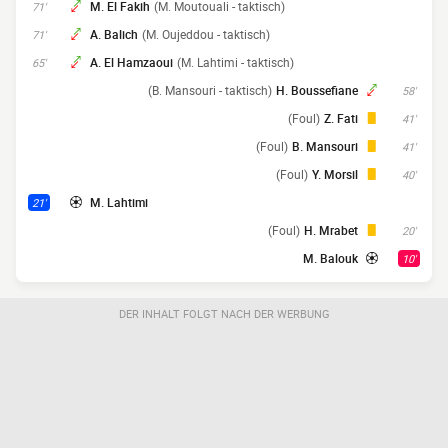
M. El Fakih
(M. Moutouali - taktisch)
71'
A. Balich
(M. Oujeddou - taktisch)
71'
A. El Hamzaoui
(M. Lahtimi - taktisch)
65'
(B. Mansouri - taktisch)
H. Boussefiane
58'
(Foul)
Z. Fati
41'
(Foul)
B. Mansouri
41'
(Foul)
Y. Morsil
40'
M. Lahtimi
21'
(Foul)
H. Mrabet
20'
M. Balouk
10'
DER INHALT FOLGT NACH DER WERBUNG