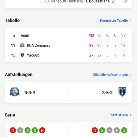
(B. Mansouri - taktisch)
H. Boussefiane
58'
Tabelle
Komplette Tabelle
#
Team
Pkt
G
G
U
VS
11
RCA Zemamra
32
29
8
8
13
15
Yacoub
27
29
6
9
14
Aufstellungen
Offizielle Aufstellungen
3-3-4
3-5-2
Serie
Statistiken
N
F
S
S
N
N
S
F
F
S