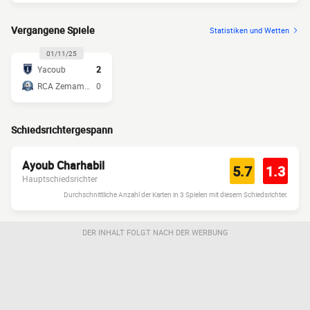
Vergangene Spiele
Statistiken und Wetten
01/11/25
Yacoub
2
RCA Zemamra
0
Schiedsrichtergespann
Ayoub Charhabil
5.7
1.3
Hauptschiedsrichter
Durchschnittliche Anzahl der Karten in 3 Spielen mit diesem Schiedsrichter.
DER INHALT FOLGT NACH DER WERBUNG