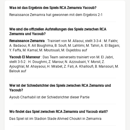
Was ist das Ergebnis des Spiels RCA Zemamra Yacoub?
Renaissance Zemamra hat gewonnen mit dem Ergebnis 2-1
Wie sind die offiziellen Aufstellungen des Spiels zwischen RCA
Zemamra und Yacoub?
Renaissance Zemamra
: Trainiert von M. Allaoui, stellt 3-3-4 : M. Fakhr,
A. Badaoui, R. Ait Boughima, B. Soufi, M. Lahtimi, M. Tahiri, A. El Bajjani,
Y. Faffa, M. Kamal, M. Moutouali, M. Oujeddou auf
Yacoub El Mansour
: Das Team seinerseits trainiert von M. El Jabri,
stellt 3-5-2 : H. Doughmi, Z. Marour, N. Azzoubairi, Y. Morsil, Z.
Ajoughlal, M. Ahayaoui, H. Mrabet, Z. Fati, A. Khalloufi, B. Mansouri, M.
Balouk auf
Wer ist der Schiedsrichter des Spiels zwischen RCA Zemamra und
Yacoub?
Ayoub Charhabil ist der Schiedsrichter dieser Partie
Wo findet das Spiel zwischen RCA Zemamra und Yacoub statt?
Das Spiel ist im Stadion Stade Ahmed Choukri in Zemamra