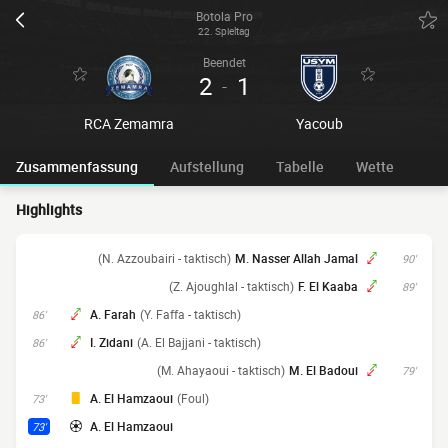
Botola Pro
22. Spieltag
Beendet
2
1
-
RCA Zemamra
Yacoub
Zusammenfassung
Aufstellung
Tabelle
Wette
Highlights
(N. Azzoubairi - taktisch)
M. Nasser Allah Jamal
90'
(Z. Ajoughlal - taktisch)
F. El Kaaba
89'
A. Farah
(Y. Faffa - taktisch)
86'
I. Zidani
(A. El Bajjani - taktisch)
86'
(M. Ahayaoui - taktisch)
M. El Badoui
79'
A. El Hamzaoui
(Foul)
73'
A. El Hamzaoui
73'