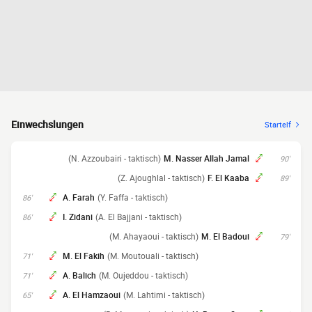
Einwechslungen
Startelf
(N. Azzoubairi - taktisch)
M. Nasser Allah Jamal
90'
(Z. Ajoughlal - taktisch)
F. El Kaaba
89'
A. Farah
(Y. Faffa - taktisch)
86'
I. Zidani
(A. El Bajjani - taktisch)
86'
(M. Ahayaoui - taktisch)
M. El Badoui
79'
M. El Fakih
(M. Moutouali - taktisch)
71'
A. Balich
(M. Oujeddou - taktisch)
71'
A. El Hamzaoui
(M. Lahtimi - taktisch)
65'