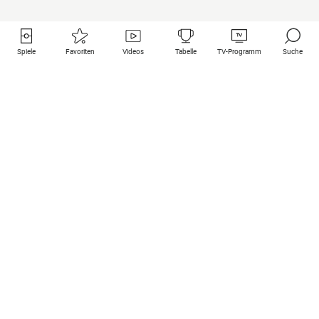
Spiele
Favoriten
Videos
Tabelle
TV-Programm
Suche
Nützliche Links
Klubs auf une
Alle Spiele
PSG
Live-Spiele
Bayern Munich
vergangene Resultate
Real Madrid
Kommende Spiele
Inter
Spiel im Stream
Juventus
Kontakt
Manchester City
Rechtliche Hinweise
Manchester United
Liverpool