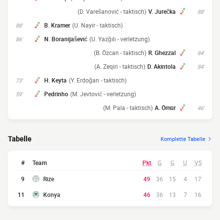
(D. Varešanović - taktisch)
V. Jurečka
88'
B. Kramer
(U. Nayir - taktisch)
88'
N. Boranijašević
(U. Yazğılı - verletzung)
86'
(B. Özcan - taktisch)
R. Ghezzal
84'
(A. Zeqiri - taktisch)
D. Akintola
84'
H. Keyta
(Y. Erdoğan - taktisch)
73'
Pedrinho
(M. Jevtović - verletzung)
59'
(M. Pala - taktisch)
A. Ömür
46'
Tabelle
Komplette Tabelle
#
Team
Pkt
G
G
U
VS
9
Rize
49
36
15
4
17
11
Konya
46
36
13
7
16