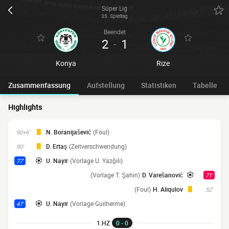
Süper Lig
35. Spieltag
Beendet
2
1
-
Konya
Rize
Zusammenfassung
Aufstellung
Statistiken
Tabelle
Highlights
N. Boranijašević
(Foul)
90+6'
D. Ertaş
(Zeitverschwendung)
90'
U. Nayir
(Vorlage U. Yazğılı)
77'
(Vorlage T. Şahin)
D. Varešanović
71'
(Foul)
H. Aliqulov
52'
U. Nayir
(Vorlage Guilherme)
47'
1.HZ
0 - 0