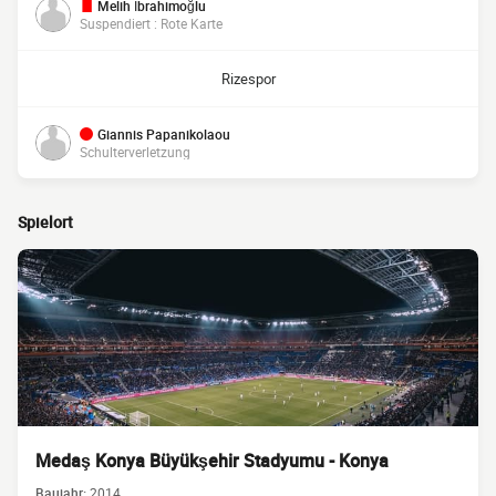
Melih İbrahimoğlu
Suspendiert : Rote Karte
Rizespor
Giannis Papanikolaou
Schulterverletzung
Spielort
Medaş Konya Büyükşehir Stadyumu - Konya
Baujahr:
2014