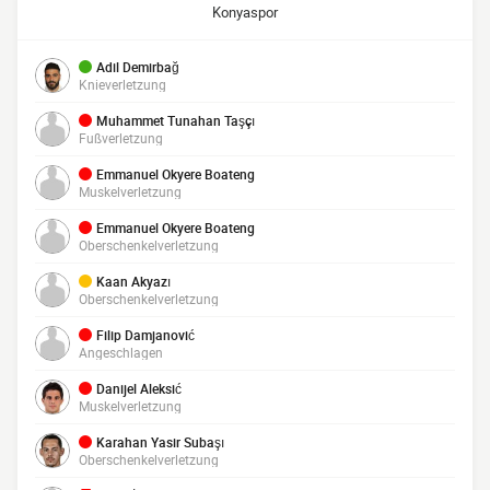
Konyaspor
Adil Demirbağ
Knieverletzung
Muhammet Tunahan Taşçı
Fußverletzung
Emmanuel Okyere Boateng
Muskelverletzung
Emmanuel Okyere Boateng
Oberschenkelverletzung
Kaan Akyazı
Oberschenkelverletzung
Filip Damjanović
Angeschlagen
Danijel Aleksić
Muskelverletzung
Karahan Yasir Subaşı
Oberschenkelverletzung