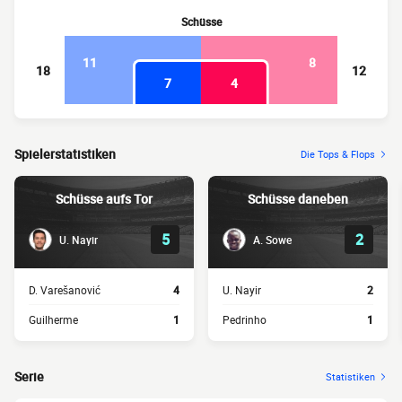
Schüsse
11
8
18
12
7
4
Spielerstatistiken
Die Tops & Flops
Schüsse aufs Tor
Schüsse daneben
5
2
U. Nayir
A. Sowe
D. Varešanović
4
U. Nayir
2
Guilherme
1
Pedrinho
1
Serie
Statistiken