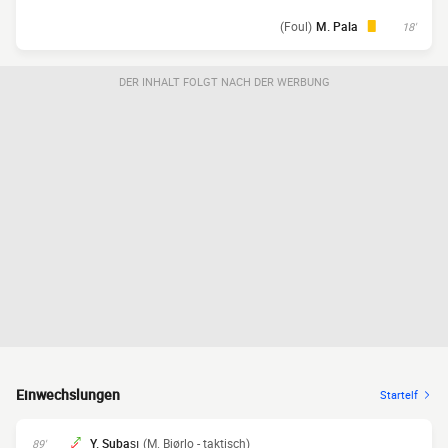
(Foul)
M. Pala
18'
DER INHALT FOLGT NACH DER WERBUNG
Einwechslungen
Startelf
Y. Subaşı
(M. Bjørlo - taktisch)
89'