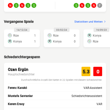
N
S
N
S
S
S
N
S
N
F
Vergangene Spiele
Statistiken und Wetten
14/12/24
03/02/24
16/09/23
Rize
1
Rize
0
Konya
Konya
1
Konya
0
Rize
Schiedsrichtergespann
Ozan Ergün
5.3
0
Hauptschiedsrichter
Durchschnittliche Anzahl der Karten in 22 Spielen mit diesem Schiedsrichter.
Ferenc Karakó
VAR-Assistent
Mustafa Savranlar
Schiedsrichterassistent
Kerem Ersoy
VAR