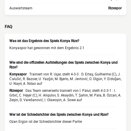
Auswärtsteam
Rizespor
FAQ
Was ist das Ergebnis des Spiels Konya Rize?
Konyaspor hat gewonnen mit dem Ergebnis 2-1
Wie sind die offiziellen Aufstellungen des Spiels zwischen Konya und
Rize?
Konyaspor
: Trainiert von R. Uçar, stellt 4-3-3 : D. Ertaş, Guilherme (C), J.
Ćalušić, R. Bazoer, U. Yazğılı, M. Bjørlo, M. Jevtović, O. Ülgün, Y. Erdoğan,
U. Nayir, A. Ndao auf
Rizespor
: Das Team seinerseits trainiert von İ. Palut, stellt 4-2-3-1 : I.
Grbić, C. Højer (C), H. Aliqulov, S. Akaydin, T. Şahin, M. Pala, B. Özcan, A.
Zeqiri, D. Varešanović, I. Olawoyin, A. Sowe auf
Wer ist der Schiedsrichter des Spiels zwischen Konya und Rize?
Ozan Ergün ist der Schiedsrichter dieser Partie