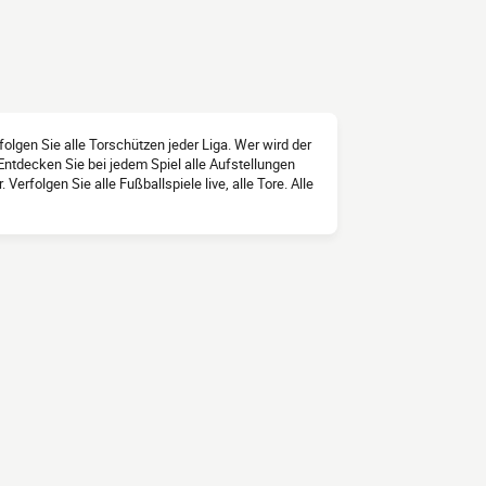
lgen Sie alle Torschützen jeder Liga. Wer wird der
ntdecken Sie bei jedem Spiel alle Aufstellungen
erfolgen Sie alle Fußballspiele live, alle Tore. Alle