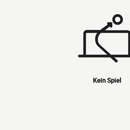
Kein Spiel