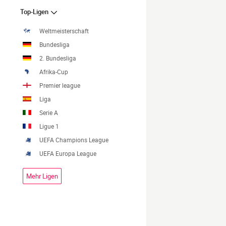
Top-Ligen
Weltmeisterschaft
Bundesliga
2. Bundesliga
Afrika-Cup
Premier league
Liga
Serie A
Ligue 1
UEFA Champions League
UEFA Europa League
Mehr Ligen