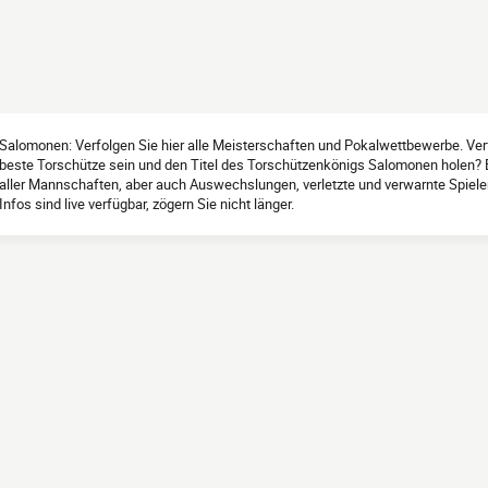
Salomonen: Verfolgen Sie hier alle Meisterschaften und Pokalwettbewerbe. Verfo
beste Torschütze sein und den Titel des Torschützenkönigs Salomonen holen? E
aller Mannschaften, aber auch Auswechslungen, verletzte und verwarnte Spieler. V
Infos sind live verfügbar, zögern Sie nicht länger.