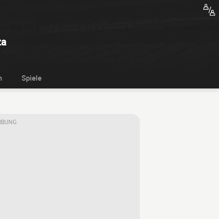
za
n
Spiele
RBUNG