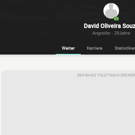
David Oliveira Sou
Angreifer - 29Jahre
Weiter
Karriere
Statistike
DER INHALT FOLGT NACH DER WE