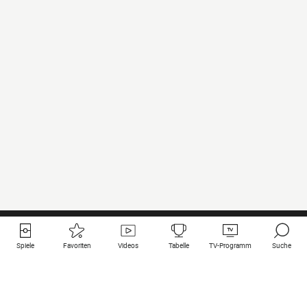
Spiele
Favoriten
Videos
Tabelle
TV-Programm
Suche
Nützliche Links
Klubs auf une
Alle Spiele
PSG
Live-Spiele
Bayern Munich