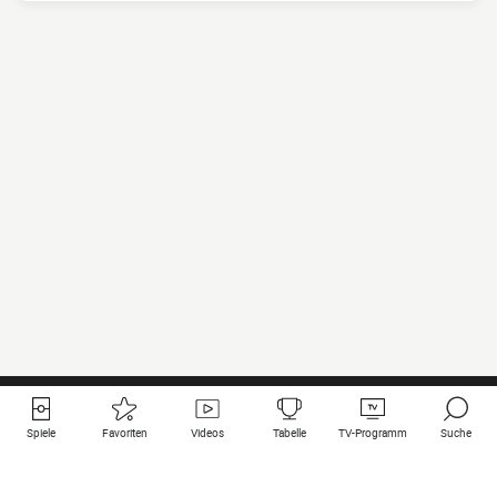
Spiele
Favoriten
Videos
Tabelle
TV-Programm
Suche
Nützliche Links
Klubs auf une