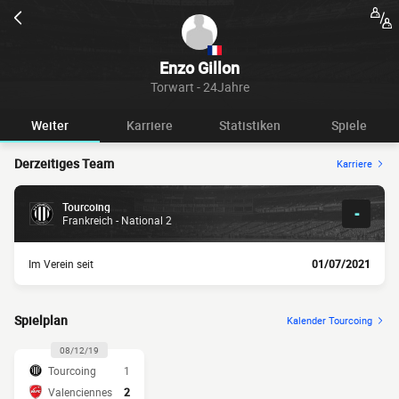
Enzo Gillon
Torwart - 24Jahre
Weiter
Karriere
Statistiken
Spiele
Derzeitiges Team
Karriere
Tourcoing
-
Frankreich - National 2
Im Verein seit
01/07/2021
Spielplan
Kalender Tourcoing
08/12/19
Tourcoing
1
Valenciennes
2