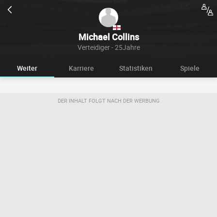
Michael Collins
Verteidiger - 25Jahre
Weiter
Karriere
Statistiken
Spiele
DER INHALT FOLGT NACH DER WERBUNG