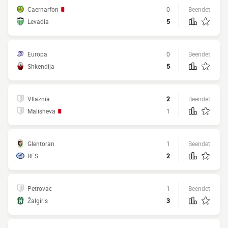
Caernarfon
0
Beendet
Levadia
5
Europa
0
Beendet
Shkendija
5
Vllaznia
2
Beendet
Malisheva
1
Glentoran
1
Beendet
RFS
2
Petrovac
1
Beendet
Žalgiris
3