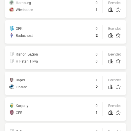
Homburg
0
Beendet
Wiesbaden
1
OFK
0
Beendet
Budućnost
2
Rishon LeZion
0
Beendet
H Petah Tikva
0
Rapid
1
Beendet
Liberec
2
Karpaty
0
Beendet
CFR
1