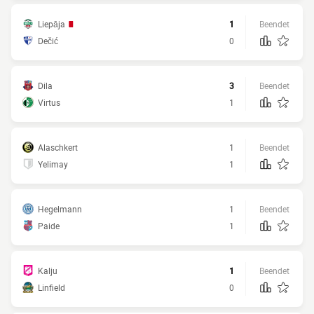
Liepāja
1
Beendet
Dečić
0
Dila
3
Beendet
Virtus
1
Alaschkert
1
Beendet
Yelimay
1
Hegelmann
1
Beendet
Paide
1
Kalju
1
Beendet
Linfield
0