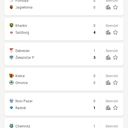
Polissya
0
Beendet
Jagiellonia
0
Kharkiv
0
Beendet
Salzburg
4
Debrecen
1
Beendet
Železničar P
3
Kielce
0
Beendet
Omonia
0
Novi Pazar
0
Beendet
Radnik
1
Chemnitz
1
Beendet