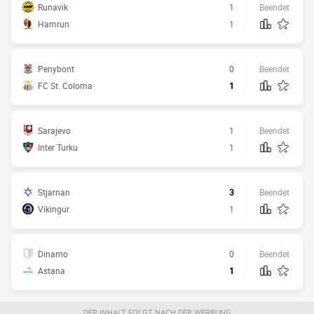
Runavik
1
Beendet
Hamrun
1
Penybont
0
Beendet
FC St. Coloma
1
Sarajevo
1
Beendet
Inter Turku
1
Stjarnan
3
Beendet
Vikingur
1
Dinamo
0
Beendet
Astana
1
DER INHALT FOLGT NACH DER WERBUNG