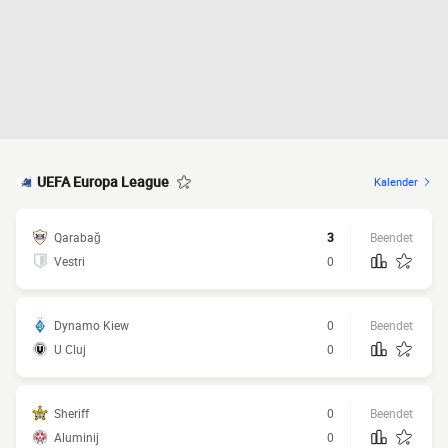
UEFA Europa League
Kalender
Qarabağ
3
Beendet
Vestri
0
Dynamo Kiew
0
Beendet
U Cluj
0
Sheriff
0
Beendet
Aluminij
0