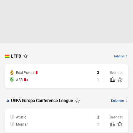
LFPB
Tabelle
Real Potosí
3
Beendet
ABB
1
2
UEFA Europa Conference League
Kalender
Atlètic
2
Beendet
Mornar
1