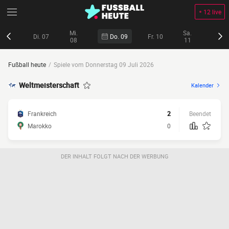
12 live
Mi.
Sa.
Di. 07
Do. 09
Fr. 10
08
11
Fußball heute
Spiele vom Donnerstag 09 Juli 2026
Weltmeisterschaft
Kalender
Frankreich
2
Beendet
Marokko
0
DER INHALT FOLGT NACH DER WERBUNG