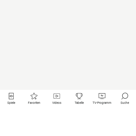
Spiele
Favoriten
Videos
Tabelle
TV-Programm
Suche
Nützliche Links
Klubs auf une
Alle Spiele
PSG
Live-Spiele
Bayern Munich