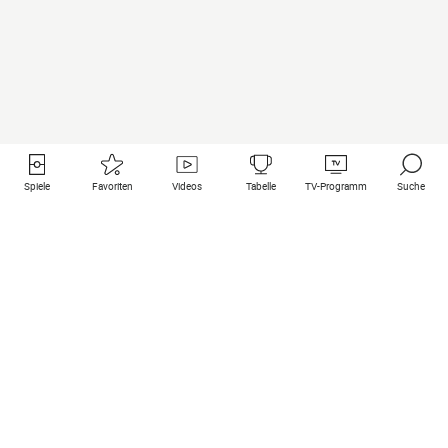
Spiele
Favoriten
Videos
Tabelle
TV-Programm
Suche
Nützliche Links
Klubs auf une
Alle Spiele
PSG
Live-Spiele
Bayern Munich
vergangene Resultate
Real Madrid
Kommende Spiele
Inter