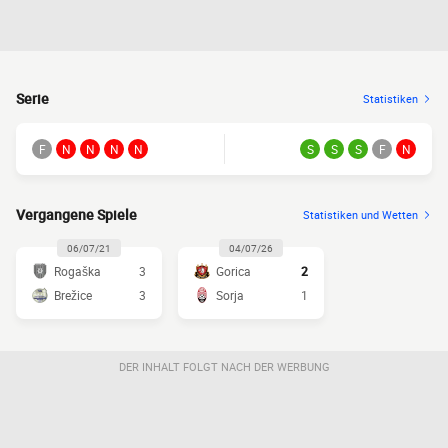
Serie
Statistiken
F
N
N
N
N
S
S
S
F
N
Vergangene Spiele
Statistiken und Wetten
06/07/21
04/07/26
Rogaška
3
Gorica
2
Brežice
3
Sorja
1
DER INHALT FOLGT NACH DER WERBUNG