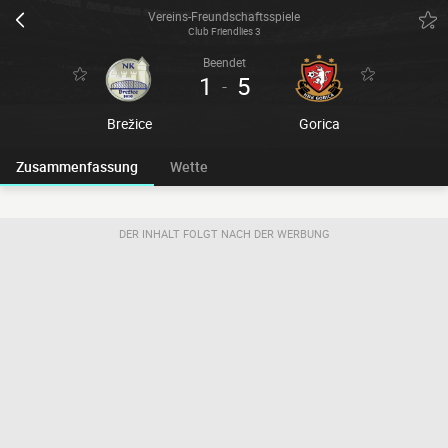
Vereins-Freundschaftsspiele
Club Friendlies 3
Beendet
1
5
-
Brežice
Gorica
Zusammenfassung
Wette
DER INHALT FOLGT NACH DER WERBUNG