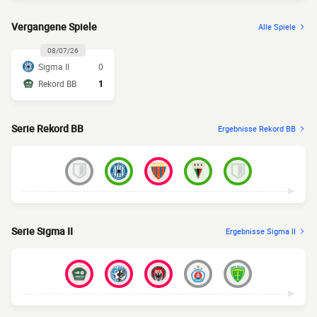
Vergangene Spiele
Alle Spiele
08/07/26
Sigma II
0
Rekord BB
1
Serie Rekord BB
Ergebnisse Rekord BB
Serie Sigma II
Ergebnisse Sigma II