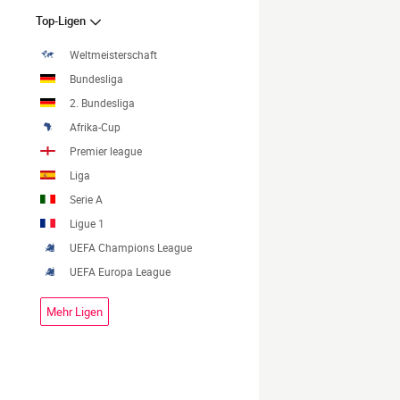
Top-Ligen
Weltmeisterschaft
Bundesliga
2. Bundesliga
Afrika-Cup
Premier league
Liga
Serie A
Ligue 1
UEFA Champions League
UEFA Europa League
Mehr Ligen