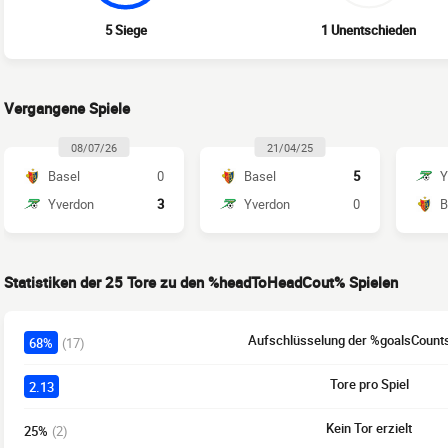
5 Siege
1 Unentschieden
Vergangene Spiele
08/07/26
21/04/25
Basel
0
Basel
5
Y
Yverdon
3
Yverdon
0
B
Statistiken der 25 Tore zu den %headToHeadCout% Spielen
Aufschlüsselung der %goalsCount
68%
(17)
Tore pro Spiel
2.13
Kein Tor erzielt
25%
(2)