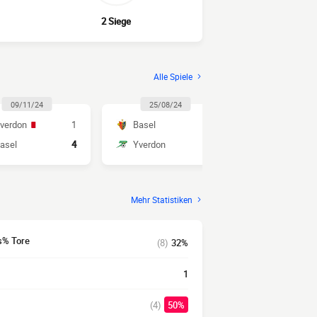
2 Siege
Alle Spiele
09/11/24
25/08/24
21/05/2
verdon
1
Basel
2
Basel
asel
4
Yverdon
0
Yverdon
Mehr Statistiken
s% Tore
(8)
32%
1
(4)
50%