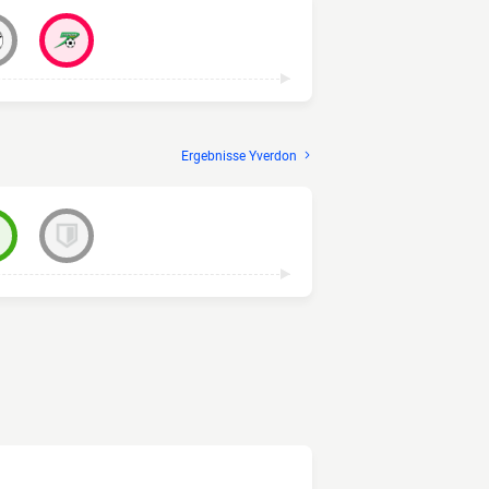
Ergebnisse Yverdon