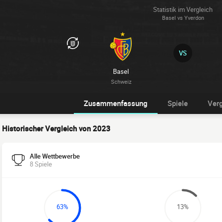
Statistik im Vergleich
Basel vs Yverdon
VS
Basel
Schweiz
Zusammenfassung
Spiele
Verg
Historischer Vergleich von 2023
Alle Wettbewerbe
8 Spiele
63%
13%