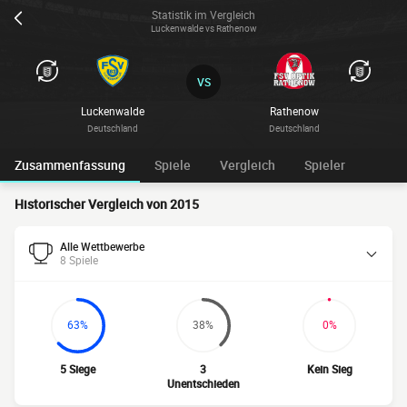
Statistik im Vergleich
Luckenwalde vs Rathenow
VS
Luckenwalde
Rathenow
Deutschland
Deutschland
Zusammenfassung
Spiele
Vergleich
Spieler
Historischer Vergleich von 2015
Alle Wettbewerbe
8 Spiele
63%
38%
0%
5 Siege
3
Kein Sieg
Unentschieden