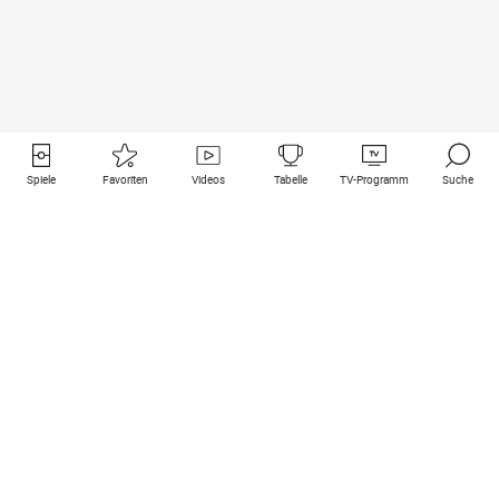
Spiele
Favoriten
Videos
Tabelle
TV-Programm
Suche
Nützliche Links
Klubs auf une
Alle Spiele
PSG
Live-Spiele
Bayern Munich
vergangene Resultate
Real Madrid
Kommende Spiele
Inter
Spiel im Stream
Juventus
Kontakt
Manchester City
Rechtliche Hinweise
Manchester United
Liverpool