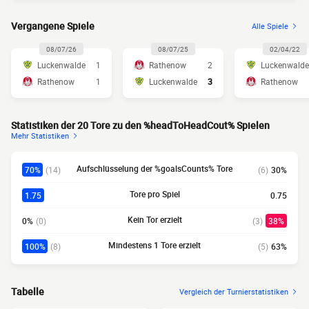
Vergangene Spiele
Alle Spiele
08/07/26
08/07/25
02/04/22
Luckenwalde
1
Rathenow
2
Luckenwalde
Rathenow
1
Luckenwalde
3
Rathenow
Statistiken der 20 Tore zu den %headToHeadCout% Spielen
Mehr Statistiken
Aufschlüsselung der %goalsCounts% Tore
70%
(14)
(6)
30%
Tore pro Spiel
1.75
0.75
Kein Tor erzielt
0%
(0)
(3)
38%
Mindestens 1 Tore erzielt
100%
(8)
(5)
63%
Tabelle
Vergleich der Turnierstatistiken