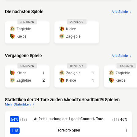
Die nächsten Spiele
Alle Spiele
31/10/26
23/04/27
Zagłębie
Kielce
Kielce
Zagłębie
Vergangene Spiele
Alle Spiele
06/02/26
01/08/25
16/03/25
Kielce
1
Zagłębie
1
Zagłębie
Zagłębie
2
Kielce
1
Kielce
Statistiken der 24 Tore zu den %headToHeadCout% Spielen
Mehr Statistiken
Aufschlüsselung der %goalsCounts% Tore
54%
(13)
(11)
46%
Tore pro Spiel
1.18
1