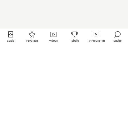
Spiele
Favoriten
Videos
Tabelle
TV-Programm
Suche
Nützliche Links
Klubs auf une
Alle Spiele
PSG
Live-Spiele
Bayern Munich
vergangene Resultate
Real Madrid
Kommende Spiele
Inter
Spiel im Stream
Juventus
Kontakt
Manchester City
Rechtliche Hinweise
Manchester United
Liverpool