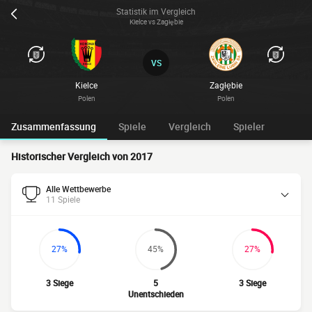
Statistik im Vergleich
Kielce vs Zagłębie
VS
Kielce
Zagłębie
Polen
Polen
Zusammenfassung
Spiele
Vergleich
Spieler
Historischer Vergleich von 2017
Alle Wettbewerbe
11 Spiele
27%
45%
27%
3 Siege
5
3 Siege
Unentschieden