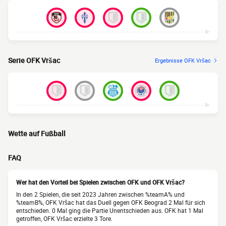
Serie OFK Vršac
Ergebnisse OFK Vršac
Wette auf Fußball
FAQ
Wer hat den Vorteil bei Spielen zwischen OFK und OFK Vršac?
In den 2 Spielen, die seit 2023 Jahren zwischen %teamA% und
%teamB%, OFK Vršac hat das Duell gegen OFK Beograd 2 Mal für sich
entschieden. 0 Mal ging die Partie Unentschieden aus. OFK hat 1 Mal
getroffen, OFK Vršac erzielte 3 Tore.