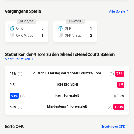
Vergangene Spiele
Alle Spiele
08/07/26
12/07/23
OFK
0
OFK
1
OFK Vršac
1
OFK Vršac
2
Statistiken der 4 Tore zu den %headToHeadCout% Spielen
Mehr Statistiken
Aufschlüsselung der %goalsCounts% Tore
25%
(1)
(3)
75%
Tore pro Spiel
0.5
1.5
Kein Tor erzielt
50%
(1)
(0)
0%
Mindestens 1 Tore erzielt
50%
(1)
(2)
100%
Serie OFK
Ergebnisse OFK