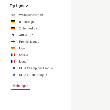
Top-Ligen
Weltmeisterschaft
Bundesliga
2. Bundesliga
Afrika-Cup
Premier league
Liga
Serie A
Ligue 1
UEFA Champions League
UEFA Europa League
Mehr Ligen