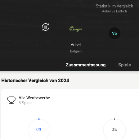
Statistik im Vergleich
Aubel vs Lüttich
VS
Aubel
Belgien
Zusammenfassung
Spiele
Historischer Vergleich von 2024
Alle Wettbewerbe
3 Spiele
0%
0%