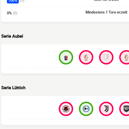
100%
(3)
Mindestens 1 Tore erzielt
0%
(0)
Serie Aubel
Serie Lüttich