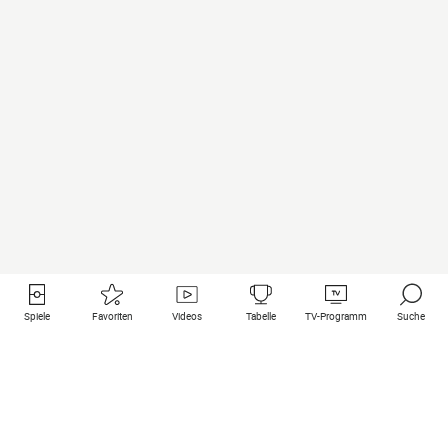
Spiele
Favoriten
Videos
Tabelle
TV-Programm
Suche
Nützliche Links
Klubs auf une
Alle Spiele
PSG
Live-Spiele
Bayern Munich