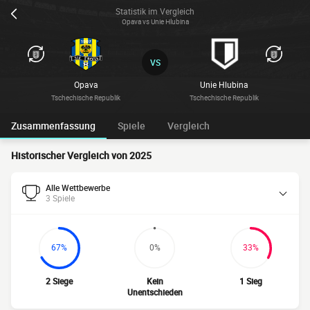
Statistik im Vergleich
Opava vs Unie Hlubina
VS
Opava
Unie Hlubina
Tschechische Republik
Tschechische Republik
Zusammenfassung
Spiele
Vergleich
Historischer Vergleich von 2025
Alle Wettbewerbe
3 Spiele
67%
0%
33%
2 Siege
Kein
1 Sieg
Unentschieden