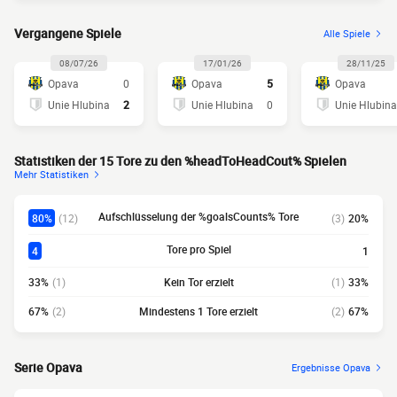
Vergangene Spiele
Alle Spiele
08/07/26
17/01/26
28/11/25
Opava
0
Opava
5
Opava
Unie Hlubina
2
Unie Hlubina
0
Unie Hlubina
Statistiken der 15 Tore zu den %headToHeadCout% Spielen
Mehr Statistiken
Aufschlüsselung der %goalsCounts% Tore
80%
(12)
(3)
20%
Tore pro Spiel
4
1
33%
(1)
Kein Tor erzielt
(1)
33%
67%
(2)
Mindestens 1 Tore erzielt
(2)
67%
Serie Opava
Ergebnisse Opava