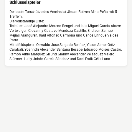
Schlüsselspieler
Der beste Torschütze des Vereins ist Jhoan Estiven Mina Peña mit 5
Treffern.
Die vollständige Liste:
Torhüter: José Alejandro Moreno Rengel und Luis Miguel García Altuve
Verteidiger: Giovanny Gustavo Mendoza Castillo, Endison Samuel
Mejías Aranguren, Raúl Alfonso Carmona und Carlos Enrique Valdés
Parra
Mittelfeldspieler: Oswaldo José Salgado Benítez, Yilson Aimer Ortíz
Carabalí, Yoanhdri Alexander Santana Besabe, Eduardo Moisés Castro,
Ramón Alirio Márquez Gil und Gianny Alexander Velásquez Valero
Stürmer: Luilly Johán García Sánchez und Dani Estik Géliz Luna