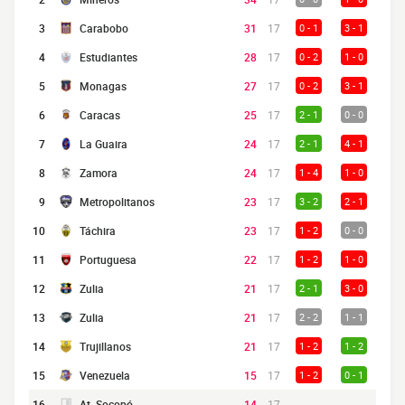
3
Carabobo
31
17
0 - 1
3 - 1
4
Estudiantes
28
17
0 - 2
1 - 0
5
Monagas
27
17
0 - 2
3 - 1
6
Caracas
25
17
2 - 1
0 - 0
7
La Guaira
24
17
2 - 1
4 - 1
8
Zamora
24
17
1 - 4
1 - 0
9
Metropolitanos
23
17
3 - 2
2 - 1
10
Táchira
23
17
1 - 2
0 - 0
11
Portuguesa
22
17
1 - 2
1 - 0
12
Zulia
21
17
2 - 1
3 - 0
13
Zulia
21
17
2 - 2
1 - 1
14
Trujillanos
21
17
1 - 2
1 - 2
15
Venezuela
15
17
1 - 2
0 - 1
16
At. Socopó
14
17