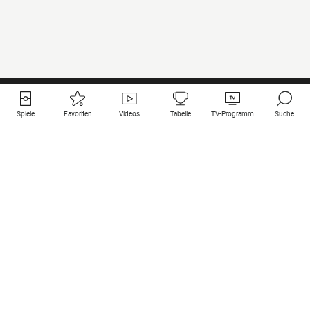
Spiele
Favoriten
Videos
Tabelle
TV-Programm
Suche
Nützliche Links
Klubs auf une
Alle Spiele
PSG
Live-Spiele
Bayern Munich
vergangene Resultate
Real Madrid
Kommende Spiele
Inter
Spiel im Stream
Juventus
Kontakt
Manchester City
Rechtliche Hinweise
Manchester United
Liverpool