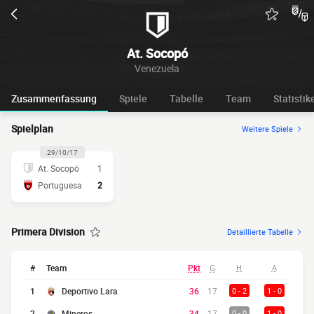
At. Socopó
Venezuela
Zusammenfassung
Spiele
Tabelle
Team
Statistik
Spielplan
Weitere Spiele
29/10/17
At. Socopó
1
Portuguesa
2
Primera Division
Detaillierte Tabelle
#
Team
Pkt
G
H
A
1
Deportivo Lara
36
17
0 - 2
1 - 0
2
Mineros
34
17
0 - 0
1 - 0