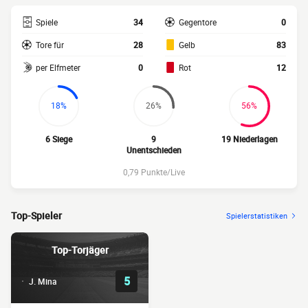
Spiele
34
Gegentore
0
Tore für
28
Gelb
83
per Elfmeter
0
Rot
12
18%
26%
56%
6 Siege
9
19 Niederlagen
Unentschieden
0,79 Punkte/Live
Top-Spieler
Spielerstatistiken
Top-Torjäger
5
J. Mina