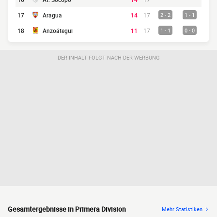
17
Aragua
14
17
2 - 2
1 - 1
18
Anzoátegui
11
17
1 - 1
0 - 0
DER INHALT FOLGT NACH DER WERBUNG
Gesamtergebnisse in Primera Division
Mehr Statistiken