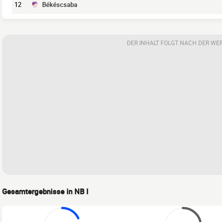
12
Békéscsaba
DER INHALT FOLGT NACH DER WE
Gesamtergebnisse in NB I