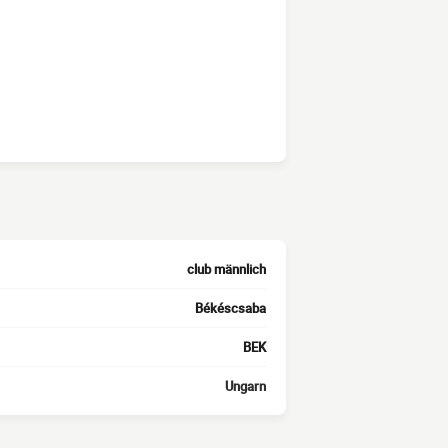
club männlich
Békéscsaba
BEK
Ungarn