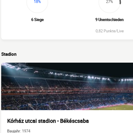
18%
27%
6 Siege
9 Unentschieden
0,82 Punkte/Live
Stadion
Kórház utcai stadion - Békéscsaba
Baujahr:
1974