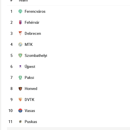
#
Team
1
Ferencváros
2
Fehérvár
3
Debrecen
4
MTK
5
Szombathelyi
6
Újpest
7
Paksi
8
Honved
9
DVTK
10
Vasas
11
Puskas