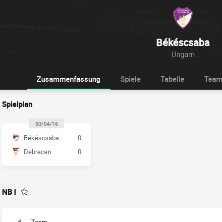
Békéscsaba
Ungarn
Zusammenfassung
Spiele
Tabelle
Tea
Spielplan
30/04/16
Békéscsaba
0
Debrecen
0
NB I