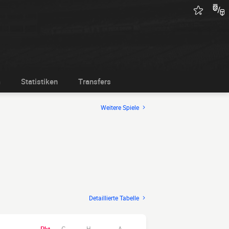
m
Statistiken
Transfers
Weitere Spiele
Detaillierte Tabelle
H
A