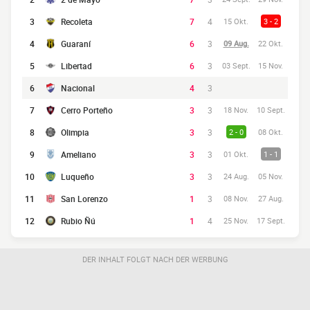
3
Recoleta
7
4
15 Okt.
3 - 2
4
Guaraní
6
3
09 Aug.
22 Okt.
5
Libertad
6
3
03 Sept.
15 Nov.
6
Nacional
4
3
7
Cerro Porteño
3
3
18 Nov.
10 Sept.
8
Olimpia
3
3
2 - 0
08 Okt.
9
Ameliano
3
3
01 Okt.
1 - 1
10
Luqueño
3
3
24 Aug.
05 Nov.
11
San Lorenzo
1
3
08 Nov.
27 Aug.
12
Rubio Ñú
1
4
25 Nov.
17 Sept.
DER INHALT FOLGT NACH DER WERBUNG