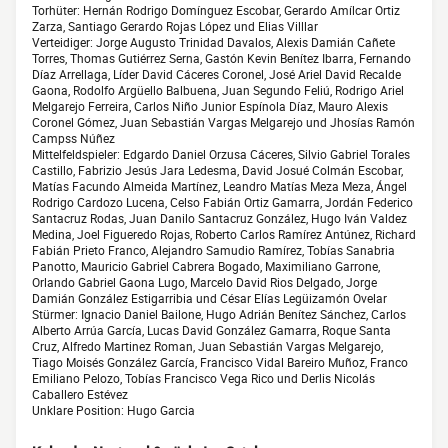
Torhüter: Hernán Rodrigo Domínguez Escobar, Gerardo Amílcar Ortiz
Zarza, Santiago Gerardo Rojas López und Elias Villlar
Verteidiger: Jorge Augusto Trinidad Davalos, Alexis Damián Cañete
Torres, Thomas Gutiérrez Serna, Gastón Kevin Benítez Ibarra, Fernando
Díaz Arrellaga, Líder David Cáceres Coronel, José Ariel David Recalde
Gaona, Rodolfo Argüello Balbuena, Juan Segundo Feliú, Rodrigo Ariel
Melgarejo Ferreira, Carlos Niño Junior Espínola Díaz, Mauro Alexis
Coronel Gómez, Juan Sebastián Vargas Melgarejo und Jhosías Ramón
Campss Núñez
Mittelfeldspieler: Edgardo Daniel Orzusa Cáceres, Silvio Gabriel Torales
Castillo, Fabrizio Jesús Jara Ledesma, David Josué Colmán Escobar,
Matías Facundo Almeida Martínez, Leandro Matías Meza Meza, Ángel
Rodrigo Cardozo Lucena, Celso Fabián Ortiz Gamarra, Jordán Federico
Santacruz Rodas, Juan Danilo Santacruz González, Hugo Iván Valdez
Medina, Joel Figueredo Rojas, Roberto Carlos Ramírez Antúnez, Richard
Fabián Prieto Franco, Alejandro Samudio Ramírez, Tobías Sanabria
Panotto, Mauricio Gabriel Cabrera Bogado, Maximiliano Garrone,
Orlando Gabriel Gaona Lugo, Marcelo David Rios Delgado, Jorge
Damián González Estigarribia und César Elías Legüizamón Ovelar
Stürmer: Ignacio Daniel Bailone, Hugo Adrián Benítez Sánchez, Carlos
Alberto Arrúa García, Lucas David González Gamarra, Roque Santa
Cruz, Alfredo Martinez Roman, Juan Sebastián Vargas Melgarejo,
Tiago Moisés González García, Francisco Vidal Bareiro Muñoz, Franco
Emiliano Pelozo, Tobías Francisco Vega Rico und Derlis Nicolás
Caballero Estévez
Unklare Position: Hugo Garcia