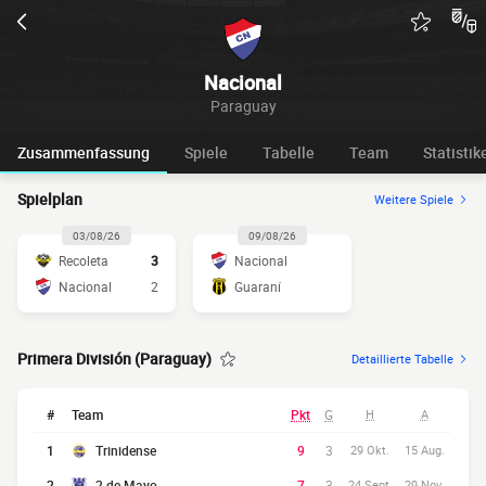
Nacional
Paraguay
Zusammenfassung
Spiele
Tabelle
Team
Statistik
Spielplan
Weitere Spiele
03/08/26
09/08/26
Recoleta
3
Nacional
Nacional
2
Guaraní
Primera División (Paraguay)
Detaillierte Tabelle
#
Team
Pkt
G
H
A
1
Trinidense
9
3
29 Okt.
15 Aug.
2
2 de Mayo
7
3
24 Sept.
29 Nov.