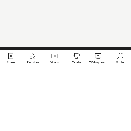
Spiele
Favoriten
Videos
Tabelle
TV-Programm
Suche
Nützliche Links
Klubs auf une
Alle Spiele
PSG
Live-Spiele
Bayern Munich
vergangene Resultate
Real Madrid
Kommende Spiele
Inter
Spiel im Stream
Juventus
Kontakt
Manchester City
Rechtliche Hinweise
Manchester United
Liverpool