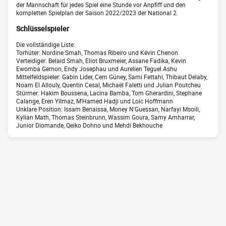
der Mannschaft für jedes Spiel eine Stunde vor Anpfiff und den
kompletten Spielplan der Saison 2022/2023 der National 2.
Schlüsselspieler
Die vollständige Liste:
Torhüter: Nordine Smah, Thomas Ribeiro und Kévin Chenon
Verteidiger: Belaid Smah, Eliot Bruxmeier, Assane Fadika, Kevin
Ewomba Gernon, Endy Josephau und Aurelien Teguel Ashu
Mittelfeldspieler: Gabin Lider, Cem Güney, Sami Fettahi, Thibaut Delaby,
Noam El Allouly, Quentin Cesal, Michaël Faletti und Julian Poutcheu
Stürmer: Hakim Boussena, Lacina Bamba, Tom Gherardini, Stephane
Calange, Eren Yilmaz, M'Hamed Hadji und Loic Hoffmann
Unklare Position: Issam Benaissa, Money N'Guessan, Narfayi Msoili,
Kylian Math, Thomas Steinbrunn, Wassim Goura, Samy Amharrar,
Junior Diomande, Qeiko Dohno und Mehdi Bekhouche