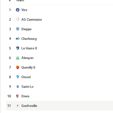
#
Team
1
Vire
2
AG Caennaise
3
Dieppe
4
Cherbourg
5
Le Havre II
6
Alençon
7
Quevilly II
8
Oissel
9
Saint-Lo
10
Dives
11
Gonfreville