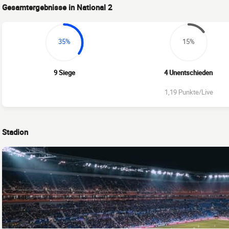
Gesamtergebnisse in National 2
35%
15%
9 Siege
4 Unentschieden
1,19 Punkte/Live
Stadion