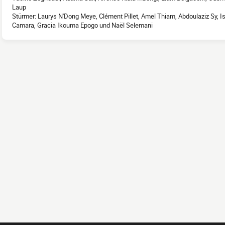
Laup
Stürmer: Laurys N'Dong Meye, Clément Pillet, Amel Thiam, Abdoulaziz Sy,
Camara, Gracia Ikouma Epogo und Naël Selemani