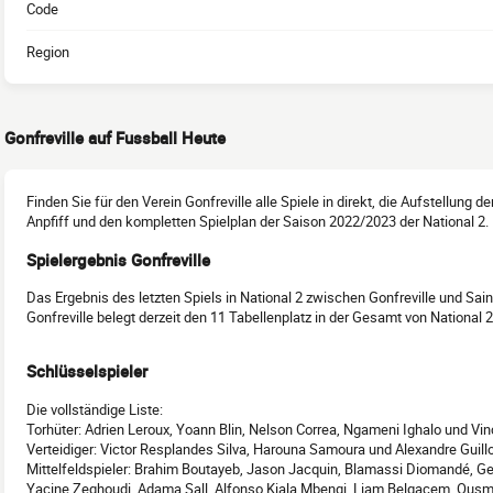
Code
Region
Gonfreville auf Fussball Heute
Finden Sie für den Verein Gonfreville alle Spiele in direkt, die Aufstellung 
Anpfiff und den kompletten Spielplan der Saison 2022/2023 der National 2.
Spielergebnis Gonfreville
Das Ergebnis des letzten Spiels in National 2 zwischen Gonfreville und Sain
Gonfreville belegt derzeit den 11 Tabellenplatz in der Gesamt von National 
Schlüsselspieler
Die vollständige Liste:
Torhüter: Adrien Leroux, Yoann Blin, Nelson Correa, Ngameni Ighalo und Vin
Verteidiger: Victor Resplandes Silva, Harouna Samoura und Alexandre Guill
Mittelfeldspieler: Brahim Boutayeb, Jason Jacquin, Blamassi Diomandé, Ge
Yacine Zeghoudi, Adama Sall, Alfonso Kiala Mbengi, Liam Belgacem, Ous