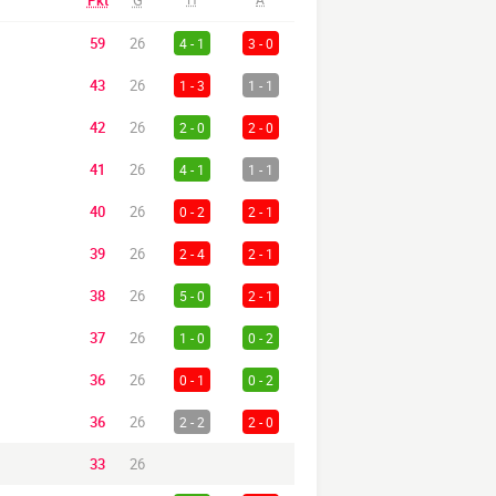
Pkt
G
59
26
4 - 1
3 - 0
43
26
1 - 3
1 - 1
42
26
2 - 0
2 - 0
41
26
4 - 1
1 - 1
40
26
0 - 2
2 - 1
39
26
2 - 4
2 - 1
38
26
5 - 0
2 - 1
37
26
1 - 0
0 - 2
36
26
0 - 1
0 - 2
36
26
2 - 2
2 - 0
33
26