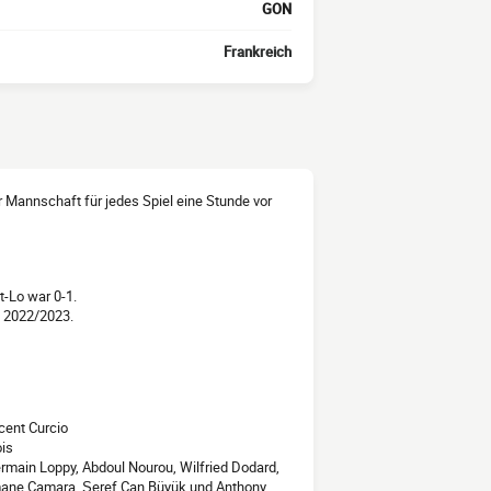
GON
Frankreich
der Mannschaft für jedes Spiel eine Stunde vor
t-Lo war 0-1.
2 2022/2023.
cent Curcio
ois
rmain Loppy, Abdoul Nourou, Wilfried Dodard,
mane Camara, Şeref Can Büyük und Anthony