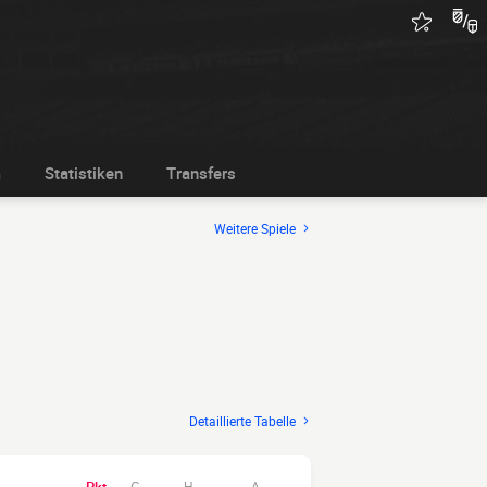
m
Statistiken
Transfers
Weitere Spiele
Detaillierte Tabelle
H
A