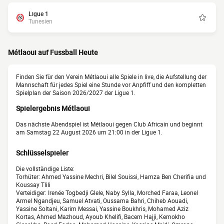
Ligue 1
Tunesien
Métlaoui auf Fussball Heute
Finden Sie für den Verein Métlaoui alle Spiele in live, die Aufstellung der
Mannschaft für jedes Spiel eine Stunde vor Anpfiff und den kompletten
Spielplan der Saison 2026/2027 der Ligue 1.
Spielergebnis Métlaoui
Das nächste Abendspiel ist Métlaoui gegen Club Africain und beginnt
am Samstag 22 August 2026 um 21:00 in der Ligue 1.
Schlüsselspieler
Die vollständige Liste:
Torhüter: Ahmed Yassine Mechri, Bilel Souissi, Hamza Ben Cherifia und
Koussay Tlili
Verteidiger: Irenée Togbedji Glele, Naby Sylla, Morched Faraa, Leonel
Armel Ngandjeu, Samuel Atvati, Oussama Bahri, Chiheb Aouadi,
Yassine Soltani, Karim Messai, Yassine Boukhris, Mohamed Aziz
Kortas, Ahmed Mazhoud, Ayoub Khelifi, Bacem Hajji, Kemokho