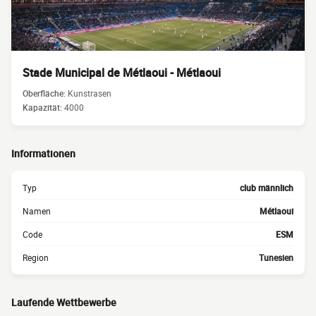
Stade Municipal de Métlaoui - Métlaoui
Oberfläche:
Kunstrasen
Kapazität:
4000
Informationen
Typ
club männlich
Namen
Métlaoui
Code
ESM
Region
Tunesien
Laufende Wettbewerbe