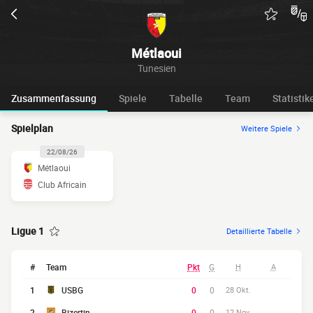
Métlaoui
Tunesien
Zusammenfassung
Spiele
Tabelle
Team
Statistik
Spielplan
Weitere Spiele
22/08/26
Métlaoui
Club Africain
Ligue 1
Detaillierte Tabelle
#
Team
Pkt
G
H
A
1
USBG
0
0
28 Okt.
2
Bizertin
0
0
12 Nov.