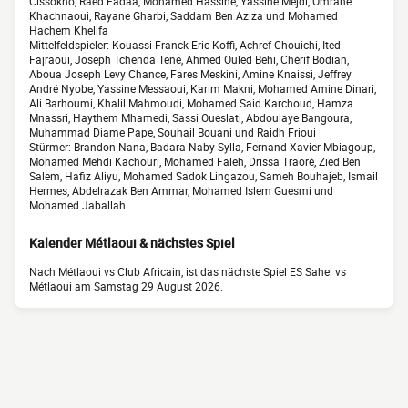
Cissokho, Raed Fadaa, Mohamed Hassine, Yassine Mejdi, Omrane
Khachnaoui, Rayane Gharbi, Saddam Ben Aziza und Mohamed
Hachem Khelifa
Mittelfeldspieler: Kouassi Franck Eric Koffi, Achref Chouichi, Ited
Fajraoui, Joseph Tchenda Tene, Ahmed Ouled Behi, Chérif Bodian,
Aboua Joseph Levy Chance, Fares Meskini, Amine Knaissi, Jeffrey
André Nyobe, Yassine Messaoui, Karim Makni, Mohamed Amine Dinari,
Ali Barhoumi, Khalil Mahmoudi, Mohamed Said Karchoud, Hamza
Mnassri, Haythem Mhamedi, Sassi Oueslati, Abdoulaye Bangoura,
Muhammad Diame Pape, Souhail Bouani und Raidh Frioui
Stürmer: Brandon Nana, Badara Naby Sylla, Fernand Xavier Mbiagoup,
Mohamed Mehdi Kachouri, Mohamed Faleh, Drissa Traoré, Zied Ben
Salem, Hafiz Aliyu, Mohamed Sadok Lingazou, Sameh Bouhajeb, Ismail
Hermes, Abdelrazak Ben Ammar, Mohamed Islem Guesmi und
Mohamed Jaballah
Kalender Métlaoui & nächstes Spiel
Nach Métlaoui vs Club Africain, ist das nächste Spiel ES Sahel vs
Métlaoui am Samstag 29 August 2026.