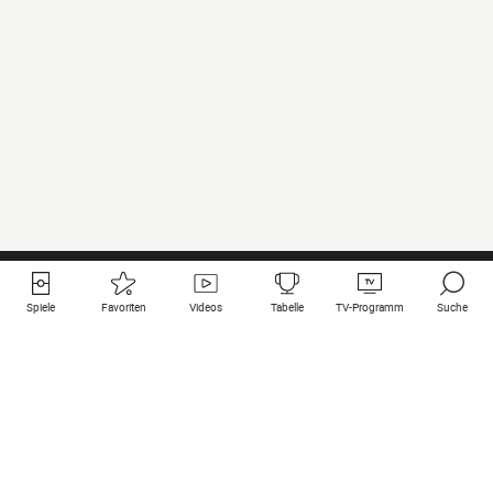
Spiele
Favoriten
Videos
Tabelle
TV-Programm
Suche
Nützliche Links
Klubs auf une
Alle Spiele
PSG
Live-Spiele
Bayern Munich
vergangene Resultate
Real Madrid
Kommende Spiele
Inter
Spiel im Stream
Juventus