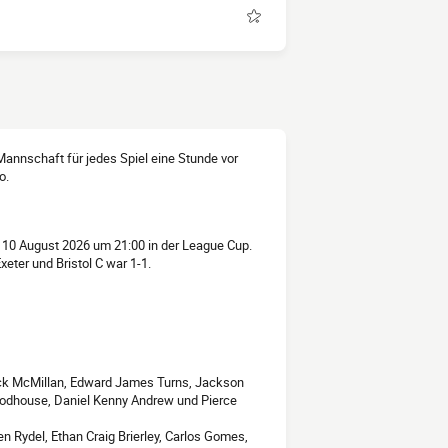
r Mannschaft für jedes Spiel eine Stunde vor
o.
 10 August 2026 um 21:00 in der League Cup.
eter und Bristol C war 1-1.
ack McMillan, Edward James Turns, Jackson
Woodhouse, Daniel Kenny Andrew und Pierce
en Rydel, Ethan Craig Brierley, Carlos Gomes,