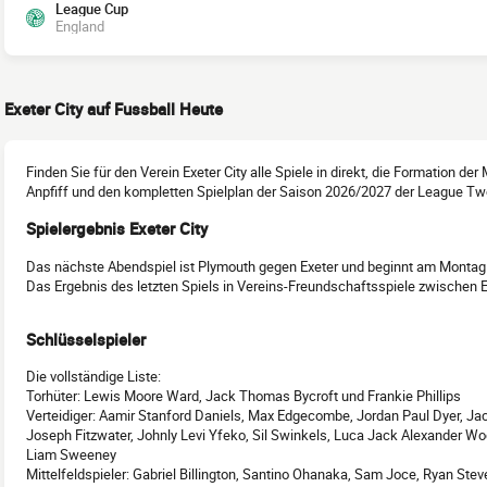
League Cup
England
Exeter City auf Fussball Heute
Finden Sie für den Verein Exeter City alle Spiele in direkt, die Formation de
Anpfiff und den kompletten Spielplan der Saison 2026/2027 der League Tw
Spielergebnis Exeter City
Das nächste Abendspiel ist Plymouth gegen Exeter und beginnt am Montag
Das Ergebnis des letzten Spiels in Vereins-Freundschaftsspiele zwischen Ex
Schlüsselspieler
Die vollständige Liste:
Torhüter: Lewis Moore Ward, Jack Thomas Bycroft und Frankie Phillips
Verteidiger: Aamir Stanford Daniels, Max Edgecombe, Jordan Paul Dyer, J
Joseph Fitzwater, Johnly Levi Yfeko, Sil Swinkels, Luca Jack Alexander 
Liam Sweeney
Mittelfeldspieler: Gabriel Billington, Santino Ohanaka, Sam Joce, Ryan Stev