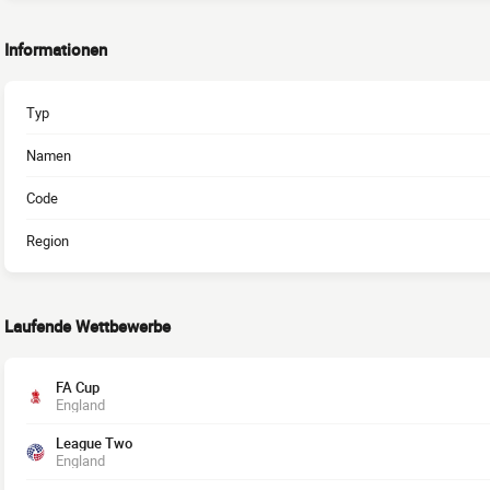
Informationen
Typ
Namen
Code
Region
Laufende Wettbewerbe
FA Cup
England
League Two
England