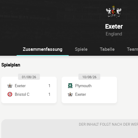
Exeter
England
Zusammenfassung
Spiele
Tabelle
Tea
Spielplan
01/08/26
10/08/26
Exeter
1
Plymouth
Bristol C
1
Exeter
DER INHALT FOLGT NACH DER WE