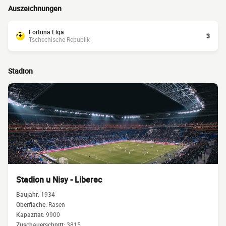
Auszeichnungen
Fortuna Liga
3
Tschechische Republik
Stadion
Stadion u Nisy - Liberec
Baujahr:
1934
Oberfläche:
Rasen
Kapazität:
9900
Zuschauerschnitt:
3815