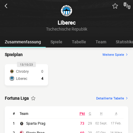
Liberec
Tschechische Republik
Zusammenfassung
Spiele
Tabelle
Team
Statistik
Spielplan
Weitere Spiele
13/10/23
Chrobry
0
Liberec
4
Fortuna Liga
Detaillierte Tabelle
#
Team
Pkt
G
H
A
1
Sparta Prag
73
29
02 Sept.
17 Feb.
2
Slavia Prag
69
29
07 Okt.
16 März