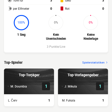
Tore für
3
Gelb
3
per Elfmeter
0
Rot
0
100%
0%
0%
1 Sieg
Kein
Keine
Unentschieden
Niederlage
3 Punkte/Live
Top-Spieler
Spielerstatistiken
Top-Torjäger
Top-Vorlagengeber
1
1
M. Doumbia
J. Mikula
L. Červ
1
M. Fukala
1