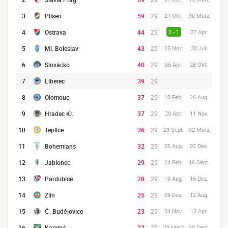
3
Pilsen
59
29
21 Okt.
30 März
4
Ostrava
44
29
3 - 1
27 Apr.
5
Ml. Boleslav
43
29
25 Nov.
30 Juli
6
Slovácko
40
29
06 Apr.
28 Okt.
7
Liberec
39
29
8
Olomouc
37
29
10 Feb.
26 Aug.
9
Hradec Kr.
37
29
20 Apr.
11 Nov.
10
Teplice
36
29
23 Sept.
02 März
11
Bohemians
32
29
06 Aug.
02 Dez.
12
Jablonec
29
29
24 Feb.
16 Sept.
13
Pardubice
28
29
19 Aug.
16 Dez.
14
Zlín
25
29
09 Dez.
12 Aug.
15
Č. Budějovice
23
29
04 Nov.
13 Apr.
16
Karviná
22
29
09 März
30 Sept.