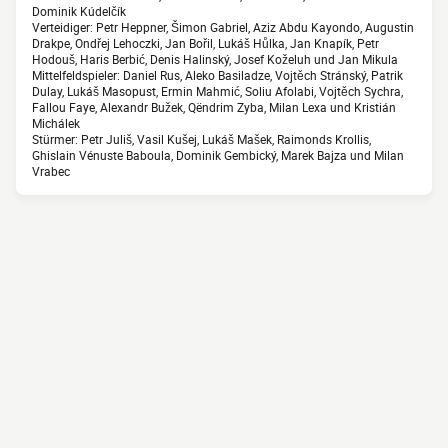
Dominik Kúdelčík
Verteidiger: Petr Heppner, Šimon Gabriel, Aziz Abdu Kayondo, Augustin
Drakpe, Ondřej Lehoczki, Jan Bořil, Lukáš Hůlka, Jan Knapík, Petr
Hodouš, Haris Berbić, Denis Halinský, Josef Koželuh und Jan Mikula
Mittelfeldspieler: Daniel Rus, Aleko Basiladze, Vojtěch Stránský, Patrik
Dulay, Lukáš Masopust, Ermin Mahmić, Soliu Afolabi, Vojtěch Sychra,
Fallou Faye, Alexandr Bužek, Qëndrim Zyba, Milan Lexa und Kristián
Michálek
Stürmer: Petr Juliš, Vasil Kušej, Lukáš Mašek, Raimonds Krollis,
Ghislain Vénuste Baboula, Dominik Gembický, Marek Bajza und Milan
Vrabec