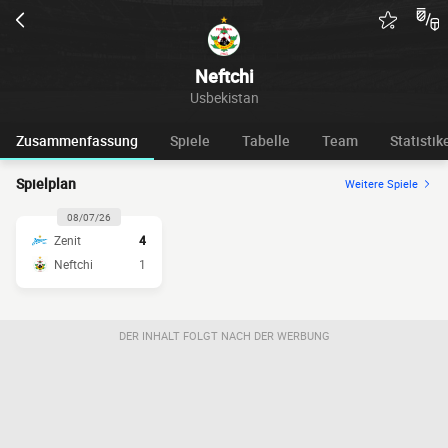
Neftchi
Usbekistan
Zusammenfassung
Spiele
Tabelle
Team
Statistik
Spielplan
Weitere Spiele
08/07/26
Zenit
4
Neftchi
1
DER INHALT FOLGT NACH DER WERBUNG