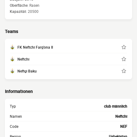
Oberfläche:
Rasen
Kapazität:
20500
Teams
FK Neftchi Farg'ona II
Neftchi
Neftçi Baku
Informationen
Typ
club männlich
Namen
Neftchi
Code
NEF
Region
Usbekistan