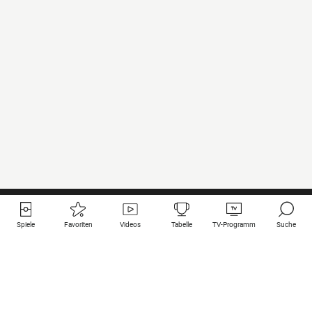
Spiele
Favoriten
Videos
Tabelle
TV-Programm
Suche
Nützliche Links
Klubs auf une
Alle Spiele
PSG
Live-Spiele
Bayern Munich
vergangene Resultate
Real Madrid