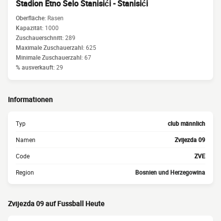
Stadion Etno Selo Stanisići - Stanisići
Oberfläche:
Rasen
Kapazität:
1000
Zuschauerschnitt:
289
Maximale Zuschauerzahl:
625
Minimale Zuschauerzahl:
67
% ausverkauft:
29
Informationen
Typ
club männlich
Namen
Zvijezda 09
Code
ZVE
Region
Bosnien und Herzegowina
Zvijezda 09 auf Fussball Heute