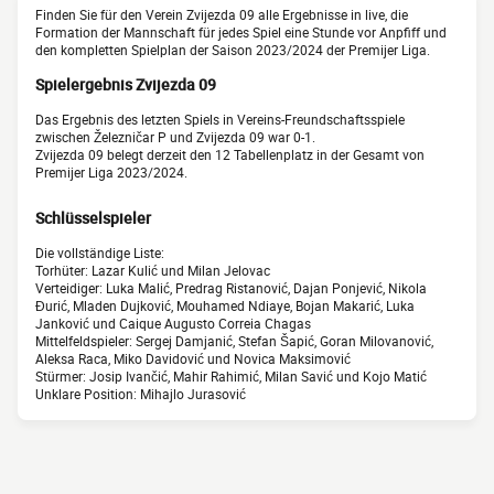
Finden Sie für den Verein Zvijezda 09 alle Ergebnisse in live, die
Formation der Mannschaft für jedes Spiel eine Stunde vor Anpfiff und
den kompletten Spielplan der Saison 2023/2024 der Premijer Liga.
Spielergebnis Zvijezda 09
Das Ergebnis des letzten Spiels in Vereins-Freundschaftsspiele
zwischen Železničar P und Zvijezda 09 war 0-1.
Zvijezda 09 belegt derzeit den 12 Tabellenplatz in der Gesamt von
Premijer Liga 2023/2024.
Schlüsselspieler
Die vollständige Liste:
Torhüter: Lazar Kulić und Milan Jelovac
Verteidiger: Luka Malić, Predrag Ristanović, Dajan Ponjević, Nikola
Đurić, Mladen Dujković, Mouhamed Ndiaye, Bojan Makarić, Luka
Janković und Caique Augusto Correia Chagas
Mittelfeldspieler: Sergej Damjanić, Stefan Šapić, Goran Milovanović,
Aleksa Raca, Miko Davidović und Novica Maksimović
Stürmer: Josip Ivančić, Mahir Rahimić, Milan Savić und Kojo Matić
Unklare Position: Mihajlo Jurasović