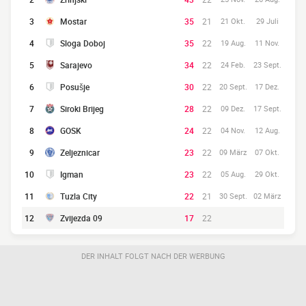
3
Mostar
35
21
21 Okt.
29 Juli
4
Sloga Doboj
35
22
19 Aug.
11 Nov.
5
Sarajevo
34
22
24 Feb.
23 Sept.
6
Posušje
30
22
20 Sept.
17 Dez.
7
Siroki Brijeg
28
22
09 Dez.
17 Sept.
8
GOSK
24
22
04 Nov.
12 Aug.
9
Zeljeznicar
23
22
09 März
07 Okt.
10
Igman
23
22
05 Aug.
29 Okt.
11
Tuzla City
22
21
30 Sept.
02 März
12
Zvijezda 09
17
22
DER INHALT FOLGT NACH DER WERBUNG