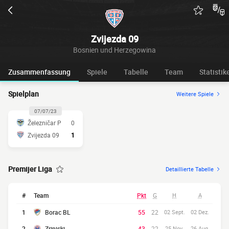
Zvijezda 09
Bosnien und Herzegowina
Zusammenfassung
Spiele
Tabelle
Team
Statistik
Spielplan
Weitere Spiele
07/07/23
Železničar P
0
Zvijezda 09
1
Premijer Liga
Detaillierte Tabelle
#
Team
Pkt
G
H
A
1
Borac BL
55
22
02 Sept.
02 Dez.
2
Zrinjski
43
22
25 Nov.
26 Aug.