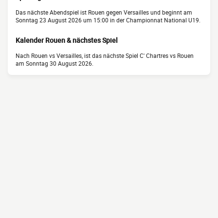
Das nächste Abendspiel ist Rouen gegen Versailles und beginnt am
Sonntag 23 August 2026 um 15:00 in der Championnat National U19.
Kalender Rouen & nächstes Spiel
Nach Rouen vs Versailles, ist das nächste Spiel C' Chartres vs Rouen
am Sonntag 30 August 2026.