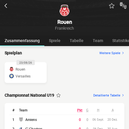
Rouen
Frankreich
Zusammenfassung
Spiele
Tabelle
Team
Statistik
Spielplan
Weitere Spiele
23/08/26
Rouen
Versailles
Championnat National U19
Detaillierte Tabelle
#
Team
Pkt
G
H
A
1
Amiens
0
0
06 Sept.
20 Dez.
2
C' Chartres
0
0
06 Dez.
30 Aug.