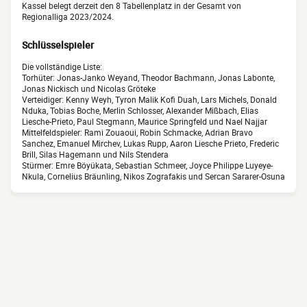
Kassel belegt derzeit den 8 Tabellenplatz in der Gesamt von
Regionalliga 2023/2024.
Schlüsselspieler
Die vollständige Liste:
Torhüter: Jonas-Janko Weyand, Theodor Bachmann, Jonas Labonte,
Jonas Nickisch und Nicolas Gröteke
Verteidiger: Kenny Weyh, Tyron Malik Kofi Duah, Lars Michels, Donald
Nduka, Tobias Boche, Merlin Schlosser, Alexander Mißbach, Elias
Liesche-Prieto, Paul Stegmann, Maurice Springfeld und Nael Najjar
Mittelfeldspieler: Rami Zouaoui, Robin Schmacke, Adrian Bravo
Sanchez, Emanuel Mirchev, Lukas Rupp, Aaron Liesche Prieto, Frederic
Brill, Silas Hagemann und Nils Stendera
Stürmer: Emre Böyükata, Sebastian Schmeer, Joyce Philippe Luyeye-
Nkula, Cornelius Bräunling, Nikos Zografakis und Sercan Sararer-Osuna