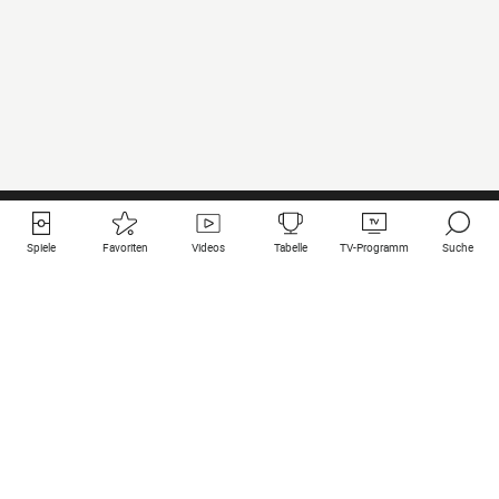
Spiele
Favoriten
Videos
Tabelle
TV-Programm
Suche
Nützliche Links
Klubs auf une
Alle Spiele
PSG
Live-Spiele
Bayern Munich
vergangene Resultate
Real Madrid
Kommende Spiele
Inter
Spiel im Stream
Juventus
Kontakt
Manchester City
Rechtliche Hinweise
Manchester United
Liverpool