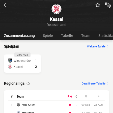
Kassel
Deutschland
Zusammenfassung
Spiele
Tabelle
Team
Statistik
Spielplan
Weitere Spiele
22/07/23
Wiedenbrück
1
Kassel
2
Regionalliga
Detaillierte Tabelle
#
Team
Pkt
G
H
A
1
VfR Aalen
0
0
09 Dez.
26 Aug.
2
Walldorf
0
0
13 Apr.
07 Okt.