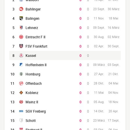
3
Bahlinger
0
0
23 Sept.
30 März
4
Balingen
0
0
11 Nov.
18 Mai
5
Lehnerz
0
0
09 Sept.
16 März
6
Eintracht F II
0
0
30 Aug.
02 März
7
FSV Frankfurt
0
0
02 Apr.
30 Sept.
8
Kassel
0
0
9
Hoffenheim II
0
0
09 März
03 Sept.
10
Homburg
0
0
27 Apr.
21 Okt.
11
Offenbach
0
0
28 Okt.
04 Mai
12
Koblenz
0
0
11 Mai
04 Nov.
13
Mainz II
0
0
05 Aug.
18 Nov.
14
SGV Freiberg
0
0
14 Okt.
20 Apr.
15
Schott
0
0
23 März
17 Sept.
16
Stuttgart II
0
0
03 Okt.
06 Apr.