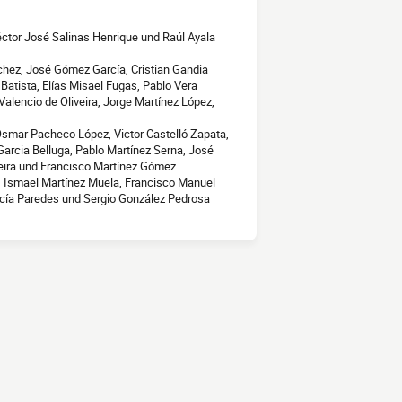
éctor José Salinas Henrique und Raúl Ayala
chez, José Gómez García, Cristian Gandia
atista, Elías Misael Fugas, Pablo Vera
Valencio de Oliveira, Jorge Martínez López,
 Osmar Pacheco López, Victor Castelló Zapata,
rcia Belluga, Pablo Martínez Serna, José
eira und Francisco Martínez Gómez
y, Ismael Martínez Muela, Francisco Manuel
arcía Paredes und Sergio González Pedrosa