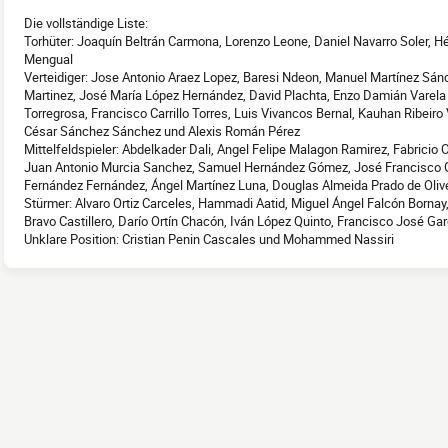
Die vollständige Liste:
Torhüter: Joaquín Beltrán Carmona, Lorenzo Leone, Daniel Navarro Soler, H
Mengual
Verteidiger: Jose Antonio Araez Lopez, Baresi Ndeon, Manuel Martínez Sán
Martinez, José María López Hernández, David Plachta, Enzo Damián Varela B
Torregrosa, Francisco Carrillo Torres, Luis Vivancos Bernal, Kauhan Ribeiro 
César Sánchez Sánchez und Alexis Román Pérez
Mittelfeldspieler: Abdelkader Dali, Angel Felipe Malagon Ramirez, Fabricio
Juan Antonio Murcia Sanchez, Samuel Hernández Gómez, José Francisco Ga
Fernández Fernández, Ángel Martínez Luna, Douglas Almeida Prado de Oliv
Stürmer: Alvaro Ortiz Carceles, Hammadi Aatid, Miguel Ángel Falcón Borna
Bravo Castillero, Darío Ortín Chacón, Iván López Quinto, Francisco José G
Unklare Position: Cristian Penin Cascales und Mohammed Nassiri