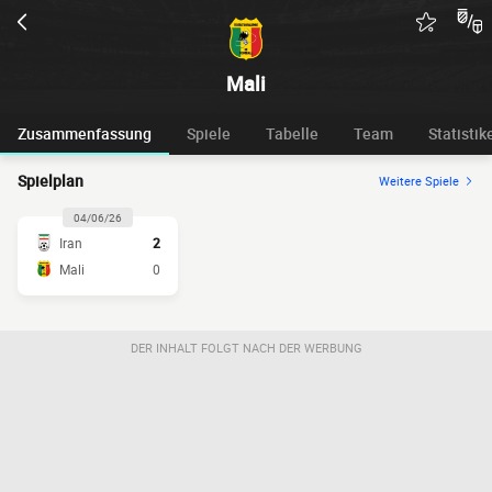
Mali
Zusammenfassung
Spiele
Tabelle
Team
Statistik
Spielplan
Weitere Spiele
04/06/26
Iran
2
Mali
0
DER INHALT FOLGT NACH DER WERBUNG