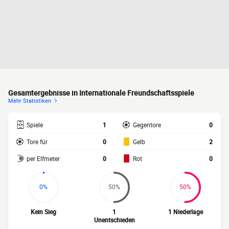
Gesamtergebnisse in Internationale Freundschaftsspiele
Mehr Statistiken
Spiele
1
Gegentore
0
Tore für
0
Gelb
2
per Elfmeter
0
Rot
0
0%
50%
50%
Kein Sieg
1
1 Niederlage
Unentschieden