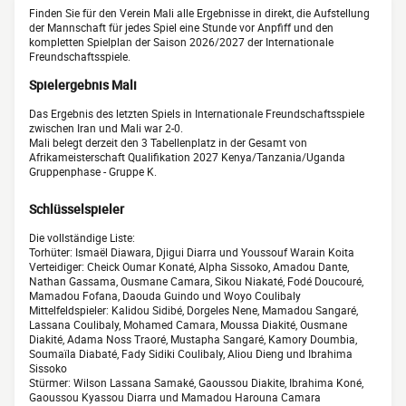
Finden Sie für den Verein Mali alle Ergebnisse in direkt, die Aufstellung
der Mannschaft für jedes Spiel eine Stunde vor Anpfiff und den
kompletten Spielplan der Saison 2026/2027 der Internationale
Freundschaftsspiele.
Spielergebnis Mali
Das Ergebnis des letzten Spiels in Internationale Freundschaftsspiele
zwischen Iran und Mali war 2-0.
Mali belegt derzeit den 3 Tabellenplatz in der Gesamt von
Afrikameisterschaft Qualifikation 2027 Kenya/Tanzania/Uganda
Gruppenphase - Gruppe K.
Schlüsselspieler
Die vollständige Liste:
Torhüter: Ismaël Diawara, Djigui Diarra und Youssouf Warain Koita
Verteidiger: Cheick Oumar Konaté, Alpha Sissoko, Amadou Dante,
Nathan Gassama, Ousmane Camara, Sikou Niakaté, Fodé Doucouré,
Mamadou Fofana, Daouda Guindo und Woyo Coulibaly
Mittelfeldspieler: Kalidou Sidibé, Dorgeles Nene, Mamadou Sangaré,
Lassana Coulibaly, Mohamed Camara, Moussa Diakité, Ousmane
Diakité, Adama Noss Traoré, Mustapha Sangaré, Kamory Doumbia,
Soumaïla Diabaté, Fady Sidiki Coulibaly, Aliou Dieng und Ibrahima
Sissoko
Stürmer: Wilson Lassana Samaké, Gaoussou Diakite, Ibrahima Koné,
Gaoussou Kyassou Diarra und Mamadou Harouna Camara