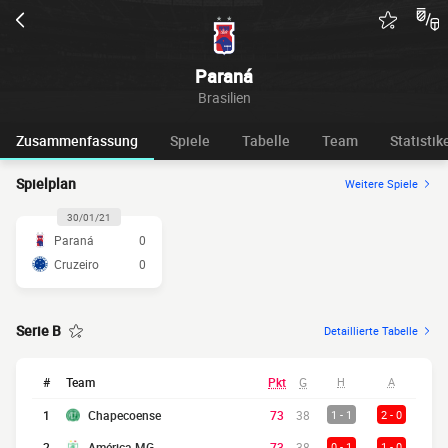
Paraná
Brasilien
Zusammenfassung
Spiele
Tabelle
Team
Statistik
Spielplan
Weitere Spiele
30/01/21
Paraná
0
Cruzeiro
0
Serie B
Detaillierte Tabelle
#
Team
Pkt
G
H
A
1
Chapecoense
73
38
1 - 1
2 - 0
2
América MG
73
38
0 - 1
1 - 0