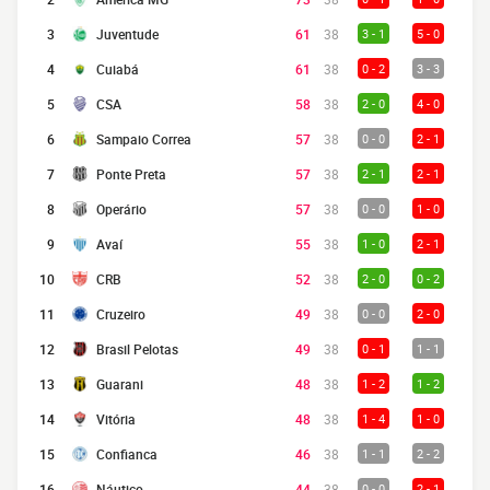
3
Juventude
61
38
3 - 1
5 - 0
4
Cuiabá
61
38
0 - 2
3 - 3
5
CSA
58
38
2 - 0
4 - 0
6
Sampaio Correa
57
38
0 - 0
2 - 1
7
Ponte Preta
57
38
2 - 1
2 - 1
8
Operário
57
38
0 - 0
1 - 0
9
Avaí
55
38
1 - 0
2 - 1
10
CRB
52
38
2 - 0
0 - 2
11
Cruzeiro
49
38
0 - 0
2 - 0
12
Brasil Pelotas
49
38
0 - 1
1 - 1
13
Guarani
48
38
1 - 2
1 - 2
14
Vitória
48
38
1 - 4
1 - 0
15
Confianca
46
38
1 - 1
2 - 2
16
Náutico
44
38
0 - 0
2 - 1