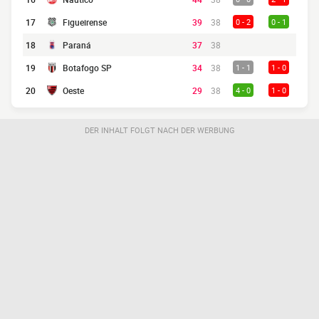
17
Figueirense
39
38
0 - 2
0 - 1
18
Paraná
37
38
19
Botafogo SP
34
38
1 - 1
1 - 0
20
Oeste
29
38
4 - 0
1 - 0
DER INHALT FOLGT NACH DER WERBUNG