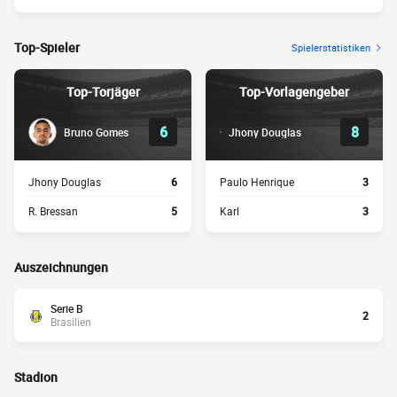
Top-Spieler
Spielerstatistiken
Top-Torjäger
Top-Vorlagengeber
6
8
Bruno Gomes
Jhony Douglas
Jhony Douglas
6
Paulo Henrique
3
R. Bressan
5
Karl
3
Auszeichnungen
Serie B
2
Brasilien
Stadion