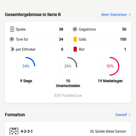
Gesamtergebnisse in Serie B
Mehr Statistiken
Spiele
38
Gegentore
50
Tore für
34
Gelb
100
per Elfmeter
0
Rot
1
24%
26%
50%
9 Siege
10
19 Niederlagen
Unentschieden
0,97 Punkte/Live
Formation
Startelf
4-2-3-1
36 Spiele diese Saison