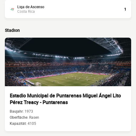
Liga de Ascenso
1
Costa Rica
Stadion
Estadio Municipal de Puntarenas Miguel Ángel Lito
Pérez Treacy - Puntarenas
Baujahr:
1973
Oberfläche:
Rasen
Kapazität:
4105