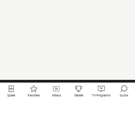
Spiele
Favoriten
Videos
Tabelle
TV-Programm
Suche
Nützliche Links
Klubs auf une
Alle Spiele
PSG
Live-Spiele
Bayern Munich
vergangene Resultate
Real Madrid
Kommende Spiele
Inter