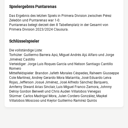
Spielergebnis Puntarenas
Das Ergebnis des letzten Spiels in Primera Division zwischen Pérez
Zeledón und Puntarenas war 1-0.
Puntarenas belegt derzeit den 8 Tabellenplatz in der Gesamt von
Primera Division 2023/2024 Clausura.
Schlüsselspieler
Die vollständige Liste:
Torhüter: Guillermo Barrera Apú, Miguel Andrés Ajú Alfaro und Jorge
Jiménez Castillo
Verteidiger: Jorge Luis Roques García und Nelson Santiago Cantillo
Romero
Mittelfeldspieler: Brandon Jafeth Morales Céspedes, Raheem Giusseppe
Cole Martínez, Andrey Gerardo Mora Matarrita, José Eduardo Leiva
Rojas, Jefferson Josué Jiménez, José Alfredo Sánchez Barquero,
Amferny Stward Arias Sinclair, Luis Miguel Franco Zamora, Johnny
Delroy Gordon Benwell und Chris Auden Villalobos Venegas
Stürmer: Carlos Madrigal Mora, Julen Cordero González, Maykel
Villalobos Moscoso und Keylor Guillermo Ramírez Quirós