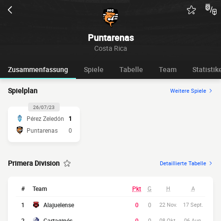
Puntarenas
Costa Rica
Zusammenfassung
Spiele
Tabelle
Team
Statistik
Spielplan
Weitere Spiele
26/07/23
Pérez Zeledón
1
Puntarenas
0
Primera Division
Detaillierte Tabelle
#
Team
Pkt
G
H
A
1
Alajuelense
0
0
22 Nov.
17 Sept.
2
Cartaginés
0
0
08 Okt.
06 Aug.