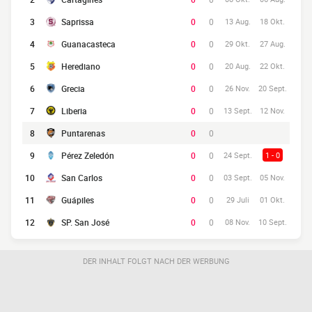
3
Saprissa
0
0
13 Aug.
18 Okt.
4
Guanacasteca
0
0
29 Okt.
27 Aug.
5
Herediano
0
0
20 Aug.
22 Okt.
6
Grecia
0
0
26 Nov.
20 Sept.
7
Liberia
0
0
13 Sept.
12 Nov.
8
Puntarenas
0
0
9
Pérez Zeledón
0
0
24 Sept.
1 - 0
10
San Carlos
0
0
03 Sept.
05 Nov.
11
Guápiles
0
0
29 Juli
01 Okt.
12
SP. San José
0
0
08 Nov.
10 Sept.
DER INHALT FOLGT NACH DER WERBUNG